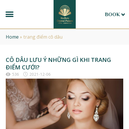
BOOK
Home
»
trang điểm cô dâu
CÔ DÂU LƯU Ý NHỮNG GÌ KHI TRANG
ĐIỂM CƯỚI?
536
2021-12-06