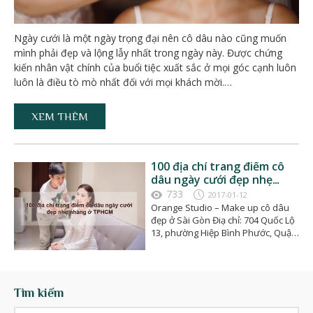
Ngày cưới là một ngày trọng đại nên cô dâu nào cũng muốn
mình phải đẹp và lộng lẫy nhất trong ngày này. Được chứng
kiến nhân vật chính của buổi tiệc xuất sắc ở mọi góc cạnh luôn
luôn là điều tò mò nhất đối với mọi khách mời.…
XEM THÊM
100 địa chỉ trang điểm cô
dâu ngày cưới đẹp nhẹ
nhàng ở TPHCM giá từ 150k
733
2017-01-12
Orange Studio – Make up cô dâu
đẹp ở Sài Gòn Điạ chỉ: 704 Quốc Lộ
13, phường Hiệp Bình Phước, Quận
Thủ ĐứcTel: (08) 6276 9849 –…
Tìm kiếm