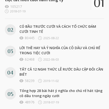
105217
2018-07-19
CÓ BẦU TRƯỚC CƯỚI VÀ CÁCH TỔ CHỨC ĐÁM
CƯỚI TINH TẾ
80445
2025-08-22
LỜI THỀ HAY VÀ Ý NGHĨA CỦA CÔ DÂU VÀ CHÚ RỂ
TRONG TIỆC CƯỚI
62468
2022-06-03
TẤT CẢ 12 NGHI THỨC LỄ RƯỚC DÂU CẶP ĐÔI CẦN
BIẾT
58239
2019-11-02
Tổng hợp 28 bài hát ý nghĩa cho chú rể hát tặng
cô dâu trong ngày cưới
48976
2018-07-19