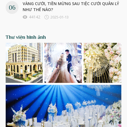
VÀNG CƯỚI, TIỀN MỪNG SAU TIỆC CƯỚI QUẢN LÝ
NHƯ THẾ NÀO?
44142
2025-01-13
Thư viện hình ảnh