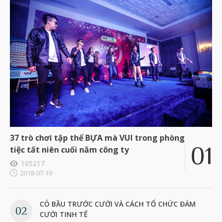
37 trò chơi tập thể BỰA mà VUI trong phòng
tiệc tất niên cuối năm công ty
105217
2018-07-19
CÓ BẦU TRƯỚC CƯỚI VÀ CÁCH TỔ CHỨC ĐÁM
CƯỚI TINH TẾ