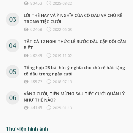
80453
2025-08-22
LỜI THỀ HAY VÀ Ý NGHĨA CỦA CÔ DÂU VÀ CHÚ RỂ
TRONG TIỆC CƯỚI
62468
2022-06-03
TẤT CẢ 12 NGHI THỨC LỄ RƯỚC DÂU CẶP ĐÔI CẦN
BIẾT
58239
2019-11-02
Tổng hợp 28 bài hát ý nghĩa cho chú rể hát tặng
cô dâu trong ngày cưới
48977
2018-07-19
VÀNG CƯỚI, TIỀN MỪNG SAU TIỆC CƯỚI QUẢN LÝ
NHƯ THẾ NÀO?
44145
2025-01-13
Thư viện hình ảnh