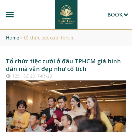
BOOK
Home
»
tổ chức tiệc cưới tphcm
Tổ chức tiệc cưới ở đâu TPHCM giá bình
dân mà vẫn đẹp như cổ tích
523
2017-05-29