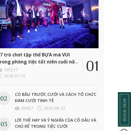
7 trò chơi tập thể BỰA mà VUI
rong phòng tiệc tất niên cuối năm
ông ty
105217
2018-07-19
CÓ BẦU TRƯỚC CƯỚI VÀ CÁCH TỔ CHỨC
ĐÁM CƯỚI TINH TẾ
BOOK NOW
80427
2025-08-22
LỜI THỀ HAY VÀ Ý NGHĨA CỦA CÔ DÂU VÀ
CHÚ RỂ TRONG TIỆC CƯỚI