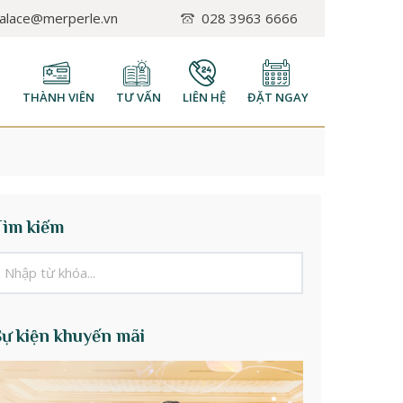
palace@merperle.vn
028 3963 6666
H
THÀNH VIÊN
TƯ VẤN
LIÊN HỆ
ĐẶT NGAY
Tìm kiếm
Sự kiện khuyến mãi