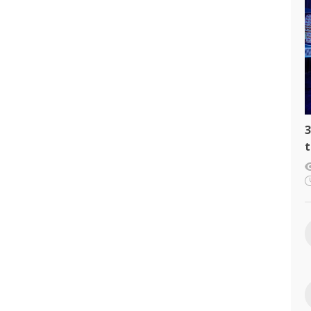
3
t
c