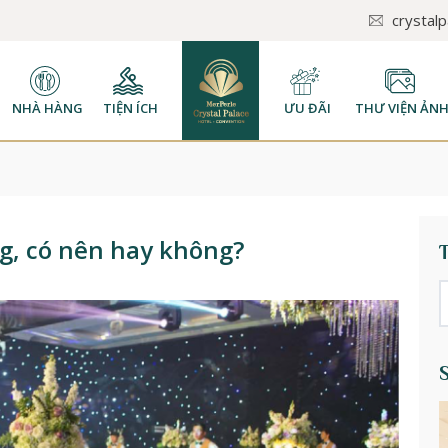
crystal
NHÀ HÀNG
TIỆN ÍCH
ƯU ĐÃI
THƯ VIỆN ẢN
ng, có nên hay không?