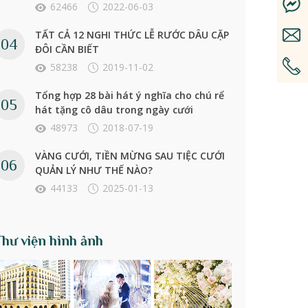
62466
2022-06-03
TẤT CẢ 12 NGHI THỨC LỄ RƯỚC DÂU CẶP
ĐÔI CẦN BIẾT
58238
2019-11-02
Tổng hợp 28 bài hát ý nghĩa cho chú rể
hát tặng cô dâu trong ngày cưới
48973
2018-07-19
VÀNG CƯỚI, TIỀN MỪNG SAU TIỆC CƯỚI
QUẢN LÝ NHƯ THẾ NÀO?
44133
2025-01-13
Thư viện hình ảnh