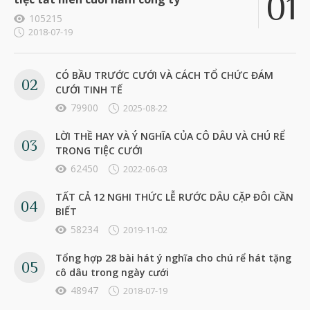
105215
2018-07-19
CÓ BẦU TRƯỚC CƯỚI VÀ CÁCH TỔ CHỨC ĐÁM
CƯỚI TINH TẾ
79900
2025-08-22
LỜI THỀ HAY VÀ Ý NGHĨA CỦA CÔ DÂU VÀ CHÚ RỂ
TRONG TIỆC CƯỚI
62450
2022-06-03
TẤT CẢ 12 NGHI THỨC LỄ RƯỚC DÂU CẶP ĐÔI CẦN
BIẾT
58234
2019-11-02
Tổng hợp 28 bài hát ý nghĩa cho chú rể hát tặng
cô dâu trong ngày cưới
48947
2018-07-19