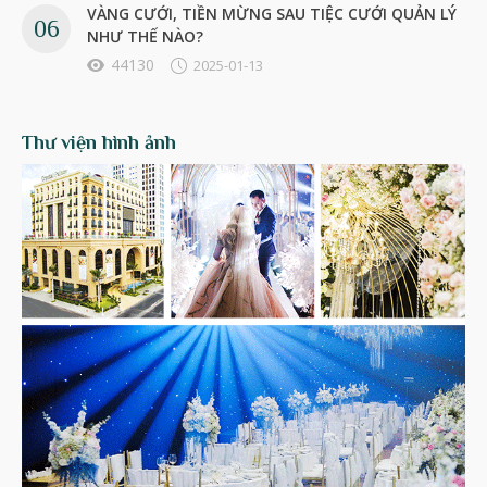
VÀNG CƯỚI, TIỀN MỪNG SAU TIỆC CƯỚI QUẢN LÝ
NHƯ THẾ NÀO?
44130
2025-01-13
Thư viện hình ảnh