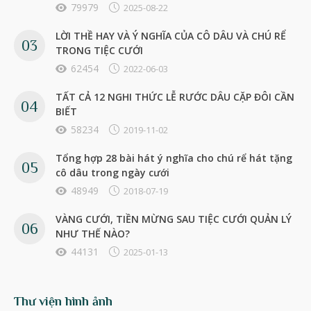
79979
2025-08-22
LỜI THỀ HAY VÀ Ý NGHĨA CỦA CÔ DÂU VÀ CHÚ RỂ
TRONG TIỆC CƯỚI
62454
2022-06-03
TẤT CẢ 12 NGHI THỨC LỄ RƯỚC DÂU CẶP ĐÔI CẦN
BIẾT
58234
2019-11-02
Tổng hợp 28 bài hát ý nghĩa cho chú rể hát tặng
cô dâu trong ngày cưới
48949
2018-07-19
VÀNG CƯỚI, TIỀN MỪNG SAU TIỆC CƯỚI QUẢN LÝ
NHƯ THẾ NÀO?
44131
2025-01-13
Thư viện hình ảnh