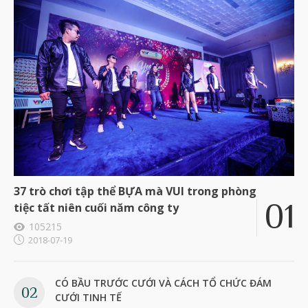
37 trò chơi tập thể BỰA mà VUI trong phòng
tiệc tất niên cuối năm công ty
105215
2018-07-19
CÓ BẦU TRƯỚC CƯỚI VÀ CÁCH TỔ CHỨC ĐÁM
CƯỚI TINH TẾ