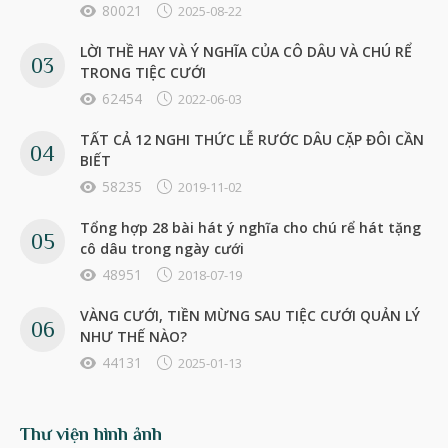
80021
2025-08-22
LỜI THỀ HAY VÀ Ý NGHĨA CỦA CÔ DÂU VÀ CHÚ RỂ
TRONG TIỆC CƯỚI
62454
2022-06-03
TẤT CẢ 12 NGHI THỨC LỄ RƯỚC DÂU CẶP ĐÔI CẦN
BIẾT
58235
2019-11-02
Tổng hợp 28 bài hát ý nghĩa cho chú rể hát tặng
cô dâu trong ngày cưới
48951
2018-07-19
VÀNG CƯỚI, TIỀN MỪNG SAU TIỆC CƯỚI QUẢN LÝ
NHƯ THẾ NÀO?
44131
2025-01-13
Thư viện hình ảnh