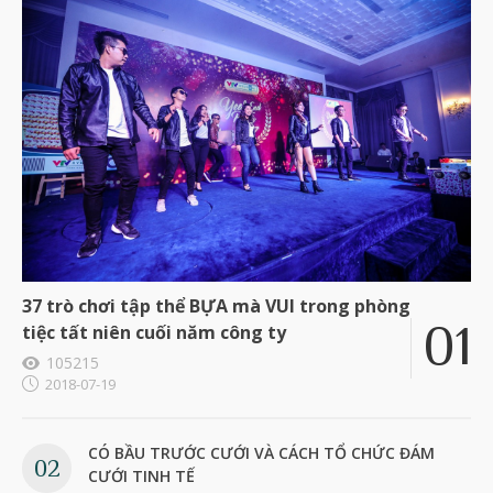
37 trò chơi tập thể BỰA mà VUI trong phòng
tiệc tất niên cuối năm công ty
105215
2018-07-19
CÓ BẦU TRƯỚC CƯỚI VÀ CÁCH TỔ CHỨC ĐÁM
CƯỚI TINH TẾ