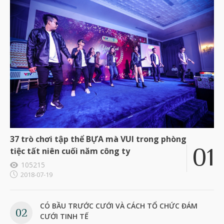
37 trò chơi tập thể BỰA mà VUI trong phòng
tiệc tất niên cuối năm công ty
105215
2018-07-19
CÓ BẦU TRƯỚC CƯỚI VÀ CÁCH TỔ CHỨC ĐÁM
CƯỚI TINH TẾ