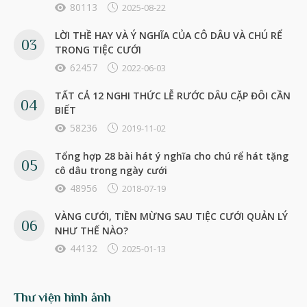
80113
2025-08-22
LỜI THỀ HAY VÀ Ý NGHĨA CỦA CÔ DÂU VÀ CHÚ RỂ
TRONG TIỆC CƯỚI
62457
2022-06-03
TẤT CẢ 12 NGHI THỨC LỄ RƯỚC DÂU CẶP ĐÔI CẦN
BIẾT
58236
2019-11-02
Tổng hợp 28 bài hát ý nghĩa cho chú rể hát tặng
cô dâu trong ngày cưới
48956
2018-07-19
VÀNG CƯỚI, TIỀN MỪNG SAU TIỆC CƯỚI QUẢN LÝ
NHƯ THẾ NÀO?
44132
2025-01-13
Thư viện hình ảnh