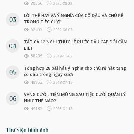
80050
2025-08-22
LỜI THỀ HAY VÀ Ý NGHĨA CỦA CÔ DÂU VÀ CHÚ RỂ
TRONG TIỆC CƯỚI
62455
2022-06-03
TẤT CẢ 12 NGHI THỨC LỄ RƯỚC DÂU CẶP ĐÔI CẦN
BIẾT
58235
2019-11-02
Tổng hợp 28 bài hát ý nghĩa cho chú rể hát tặng
cô dâu trong ngày cưới
48952
2018-07-19
VÀNG CƯỚI, TIỀN MỪNG SAU TIỆC CƯỚI QUẢN LÝ
NHƯ THẾ NÀO?
44132
2025-01-13
Thư viện hình ảnh