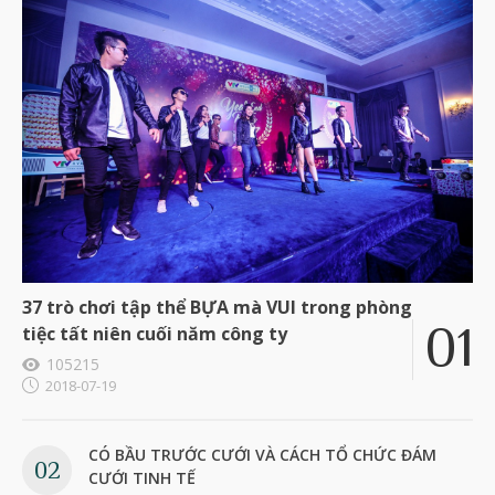
37 trò chơi tập thể BỰA mà VUI trong phòng
tiệc tất niên cuối năm công ty
105215
2018-07-19
CÓ BẦU TRƯỚC CƯỚI VÀ CÁCH TỔ CHỨC ĐÁM
CƯỚI TINH TẾ