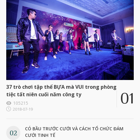
37 trò chơi tập thể BỰA mà VUI trong phòng
tiệc tất niên cuối năm công ty
105215
2018-07-19
CÓ BẦU TRƯỚC CƯỚI VÀ CÁCH TỔ CHỨC ĐÁM
CƯỚI TINH TẾ