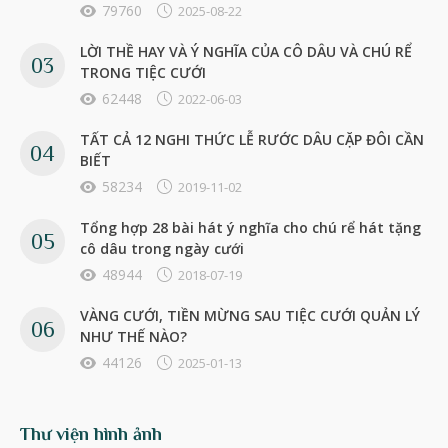
79760
2025-08-22
LỜI THỀ HAY VÀ Ý NGHĨA CỦA CÔ DÂU VÀ CHÚ RỂ
TRONG TIỆC CƯỚI
62448
2022-06-03
TẤT CẢ 12 NGHI THỨC LỄ RƯỚC DÂU CẶP ĐÔI CẦN
BIẾT
58234
2019-11-02
Tổng hợp 28 bài hát ý nghĩa cho chú rể hát tặng
cô dâu trong ngày cưới
48944
2018-07-19
VÀNG CƯỚI, TIỀN MỪNG SAU TIỆC CƯỚI QUẢN LÝ
NHƯ THẾ NÀO?
44126
2025-01-13
Thư viện hình ảnh