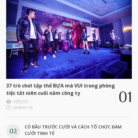
37 trò chơi tập thể BỰA mà VUI trong phòng
tiệc tất niên cuối năm công ty
105215
2018-07-19
CÓ BẦU TRƯỚC CƯỚI VÀ CÁCH TỔ CHỨC ĐÁM
CƯỚI TINH TẾ