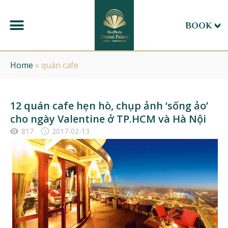
BOOK
Home
»
quán cafe
12 quán cafe hẹn hò, chụp ảnh ‘sống ảo’
cho ngày Valentine ở TP.HCM và Hà Nội
817
2017-02-13