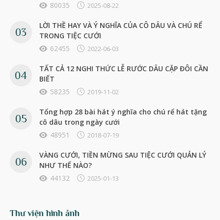
80035
2025-08-22
LỜI THỀ HAY VÀ Ý NGHĨA CỦA CÔ DÂU VÀ CHÚ RỂ
TRONG TIỆC CƯỚI
62455
2022-06-03
TẤT CẢ 12 NGHI THỨC LỄ RƯỚC DÂU CẶP ĐÔI CẦN
BIẾT
58235
2019-11-02
Tổng hợp 28 bài hát ý nghĩa cho chú rể hát tặng
cô dâu trong ngày cưới
48951
2018-07-19
VÀNG CƯỚI, TIỀN MỪNG SAU TIỆC CƯỚI QUẢN LÝ
NHƯ THẾ NÀO?
44132
2025-01-13
Thư viện hình ảnh