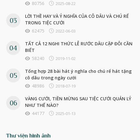
80756
2025-08-22
LỜI THỀ HAY VÀ Ý NGHĨA CỦA CÔ DÂU VÀ CHÚ RỂ
TRONG TIỆC CƯỚI
62475
2022-06-03
TẤT CẢ 12 NGHI THỨC LỄ RƯỚC DÂU CẶP ĐÔI CẦN
BIẾT
58240
2019-11-02
Tổng hợp 28 bài hát ý nghĩa cho chú rể hát tặng
cô dâu trong ngày cưới
48986
2018-07-19
VÀNG CƯỚI, TIỀN MỪNG SAU TIỆC CƯỚI QUẢN LÝ
NHƯ THẾ NÀO?
44177
2025-01-13
Thư viện hình ảnh