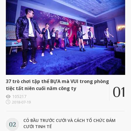
37 trò chơi tập thể BỰA mà VUI trong phòng
tiệc tất niên cuối năm công ty
105217
2018-07-19
CÓ BẦU TRƯỚC CƯỚI VÀ CÁCH TỔ CHỨC ĐÁM
CƯỚI TINH TẾ