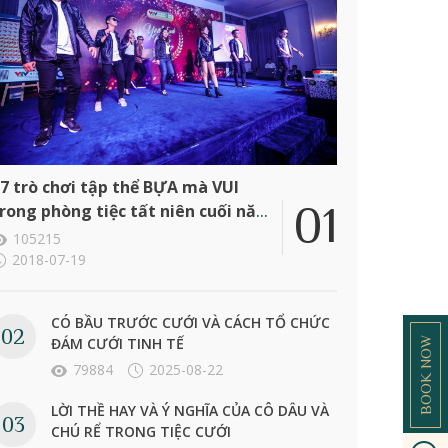
7 trò chơi tập thể BỰA mà VUI
rong phòng tiệc tất niên cuối năm
ông ty
105215
2018-07-19
CÓ BẦU TRƯỚC CƯỚI VÀ CÁCH TỔ CHỨC
ĐÁM CƯỚI TINH TẾ
BOOK NOW
79884
2025-08-22
LỜI THỀ HAY VÀ Ý NGHĨA CỦA CÔ DÂU VÀ
CHÚ RỂ TRONG TIỆC CƯỚI