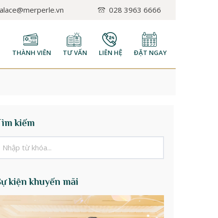
palace@merperle.vn
028 3963 6666
H
THÀNH VIÊN
TƯ VẤN
LIÊN HỆ
ĐẶT NGAY
Tìm kiếm
Sự kiện khuyến mãi