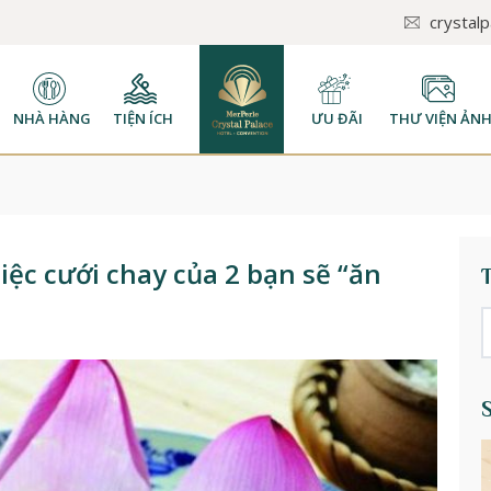
crystal
NHÀ HÀNG
TIỆN ÍCH
ƯU ĐÃI
THƯ VIỆN ẢN
ệc cưới chay của 2 bạn sẽ “ăn