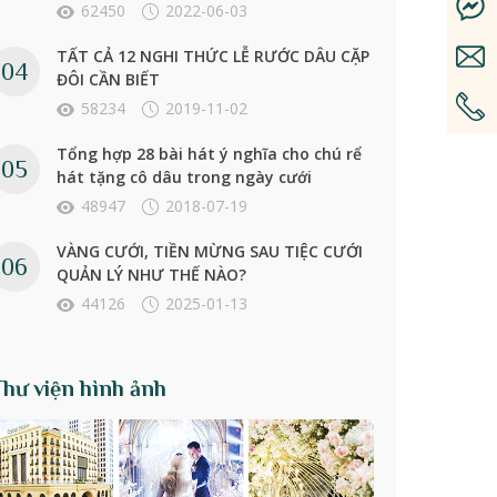
62450
2022-06-03
TẤT CẢ 12 NGHI THỨC LỄ RƯỚC DÂU CẶP
ĐÔI CẦN BIẾT
58234
2019-11-02
Tổng hợp 28 bài hát ý nghĩa cho chú rể
hát tặng cô dâu trong ngày cưới
48947
2018-07-19
VÀNG CƯỚI, TIỀN MỪNG SAU TIỆC CƯỚI
QUẢN LÝ NHƯ THẾ NÀO?
44126
2025-01-13
Thư viện hình ảnh