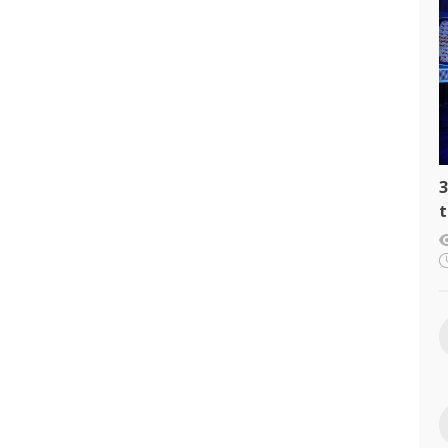
3
t
c