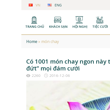
VN
ENG
TRANG CHỦ
KHÁCH SẠN
HỘI NGHỊ
TIỆC CƯỚI
Home
»
món chay
Có 1001 món chay ngon này ti
đứt” mọi đám cưới
2260
2016-12-06