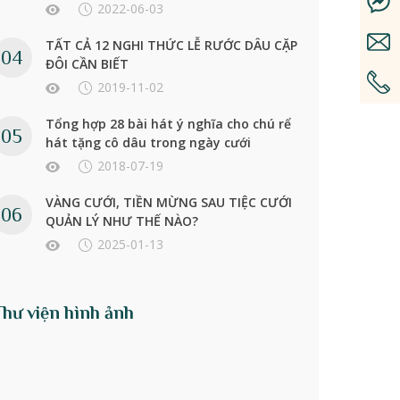
2022-06-03
TẤT CẢ 12 NGHI THỨC LỄ RƯỚC DÂU CẶP
ĐÔI CẦN BIẾT
2019-11-02
Tổng hợp 28 bài hát ý nghĩa cho chú rể
hát tặng cô dâu trong ngày cưới
2018-07-19
VÀNG CƯỚI, TIỀN MỪNG SAU TIỆC CƯỚI
QUẢN LÝ NHƯ THẾ NÀO?
2025-01-13
Thư viện hình ảnh