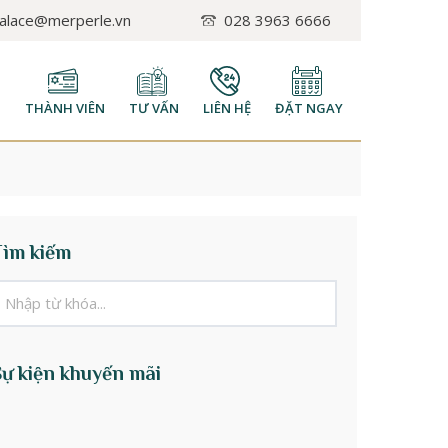
palace@merperle.vn
028 3963 6666
H
THÀNH VIÊN
TƯ VẤN
LIÊN HỆ
ĐẶT NGAY
Tìm kiếm
Sự kiện khuyến mãi