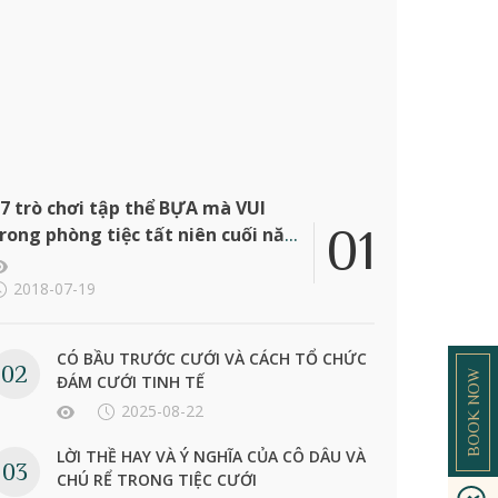
7 trò chơi tập thể BỰA mà VUI
rong phòng tiệc tất niên cuối năm
ông ty
2018-07-19
CÓ BẦU TRƯỚC CƯỚI VÀ CÁCH TỔ CHỨC
BOOK NOW
ĐÁM CƯỚI TINH TẾ
2025-08-22
LỜI THỀ HAY VÀ Ý NGHĨA CỦA CÔ DÂU VÀ
CHÚ RỂ TRONG TIỆC CƯỚI