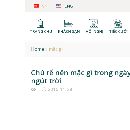
VN
ENG
TRANG CHỦ
KHÁCH SẠN
HỘI NGHỊ
TIỆC CƯỚI
Home
»
mặc gì
Chú rể nên mặc gì trong ngày 
ngút trời
2016-11-28