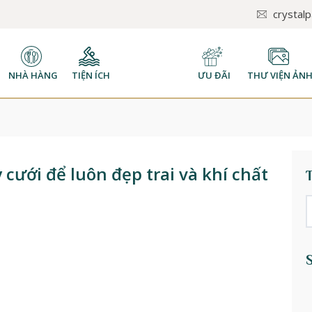
crystal
NHÀ HÀNG
TIỆN ÍCH
ƯU ĐÃI
THƯ VIỆN ẢN
cưới để luôn đẹp trai và khí chất