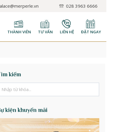
palace@merperle.vn
028 3963 6666
H
THÀNH VIÊN
TƯ VẤN
LIÊN HỆ
ĐẶT NGAY
Tìm kiếm
Sự kiện khuyến mãi