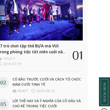
7 trò chơi tập thể BỰA mà VUI
rong phòng tiệc tất niên cuối năm
ông ty
105217
2018-07-19
CÓ BẦU TRƯỚC CƯỚI VÀ CÁCH TỔ CHỨC
ĐÁM CƯỚI TINH TẾ
BOOK NOW
80407
2025-08-22
LỜI THỀ HAY VÀ Ý NGHĨA CỦA CÔ DÂU VÀ
CHÚ RỂ TRONG TIỆC CƯỚI