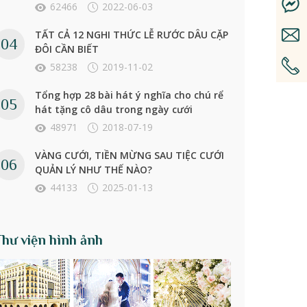
62466
2022-06-03
TẤT CẢ 12 NGHI THỨC LỄ RƯỚC DÂU CẶP
ĐÔI CẦN BIẾT
58238
2019-11-02
Tổng hợp 28 bài hát ý nghĩa cho chú rể
hát tặng cô dâu trong ngày cưới
48971
2018-07-19
VÀNG CƯỚI, TIỀN MỪNG SAU TIỆC CƯỚI
QUẢN LÝ NHƯ THẾ NÀO?
44133
2025-01-13
Thư viện hình ảnh