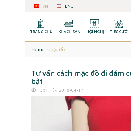
VN
ENG
TRANG CHỦ
KHÁCH SẠN
HỘI NGHỊ
TIỆC CƯỚI
Home
»
mặc đồ
Tư vấn cách mặc đồ đi đám cướ
bật
1351
2018-04-17