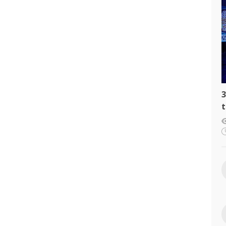
3
t
c