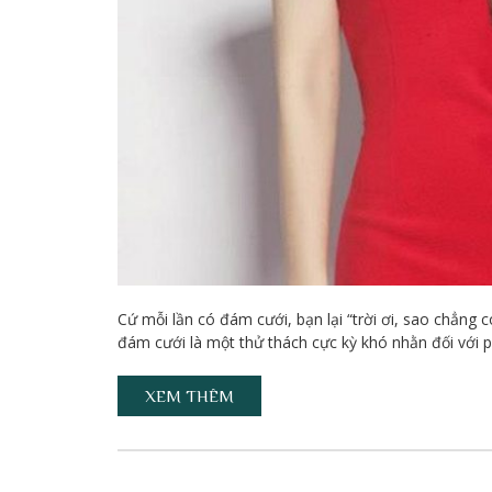
Cứ mỗi lần có đám cưới, bạn lại “trời ơi, sao chẳng
đám cưới là một thử thách cực kỳ khó nhằn đối với ph
XEM THÊM