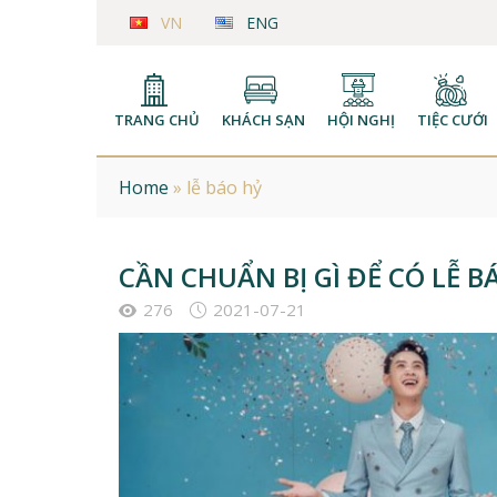
VN
ENG
TRANG CHỦ
KHÁCH SẠN
HỘI NGHỊ
TIỆC CƯỚI
Home
»
lễ báo hỷ
CẦN CHUẨN BỊ GÌ ĐỂ CÓ LỄ 
276
2021-07-21