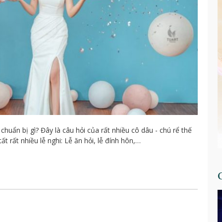
huẩn bị gì? Đây là câu hỏi của rất nhiều cô dâu - chú rể thế
t rất nhiều lễ nghi: Lễ ăn hỏi, lễ đính hôn,…