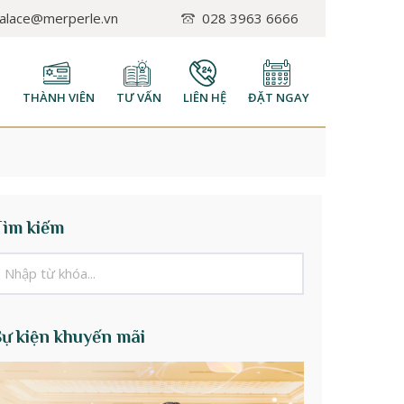
palace@merperle.vn
028 3963 6666
H
THÀNH VIÊN
TƯ VẤN
LIÊN HỆ
ĐẶT NGAY
Tìm kiếm
Sự kiện khuyến mãi