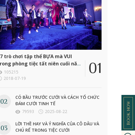
7 trò chơi tập thể BỰA mà VUI
rong phòng tiệc tất niên cuối năm
ông ty
105215
2018-07-19
CÓ BẦU TRƯỚC CƯỚI VÀ CÁCH TỔ CHỨC
ĐÁM CƯỚI TINH TẾ
BOOK NOW
79593
2025-08-22
LỜI THỀ HAY VÀ Ý NGHĨA CỦA CÔ DÂU VÀ
CHÚ RỂ TRONG TIỆC CƯỚI