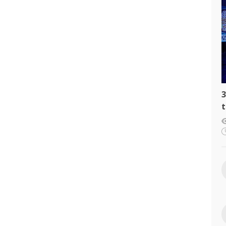
3
t
c