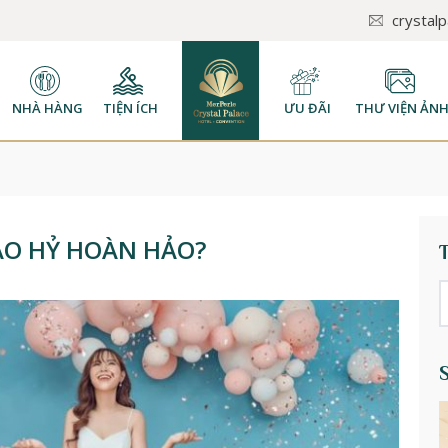
crystal
NHÀ HÀNG
TIỆN ÍCH
ƯU ĐÃI
THƯ VIỆN ẢN
BÁO HỶ HOÀN HẢO?