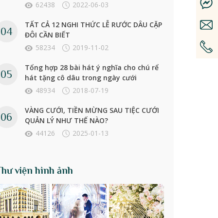
62438
2022-06-03
TẤT CẢ 12 NGHI THỨC LỄ RƯỚC DÂU CẶP
ĐÔI CẦN BIẾT
58234
2019-11-02
Tổng hợp 28 bài hát ý nghĩa cho chú rể
hát tặng cô dâu trong ngày cưới
48934
2018-07-19
VÀNG CƯỚI, TIỀN MỪNG SAU TIỆC CƯỚI
QUẢN LÝ NHƯ THẾ NÀO?
44126
2025-01-13
Thư viện hình ảnh