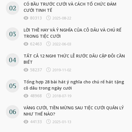
CÓ BẦU TRƯỚC CƯỚI VÀ CÁCH TỔ CHỨC ĐÁM
CƯỚI TINH TẾ
80313
2025-08-22
LỜI THỀ HAY VÀ Ý NGHĨA CỦA CÔ DÂU VÀ CHÚ RỂ
TRONG TIỆC CƯỚI
62463
2022-06-03
TẤT CẢ 12 NGHI THỨC LỄ RƯỚC DÂU CẶP ĐÔI CẦN
BIẾT
58237
2019-11-02
Tổng hợp 28 bài hát ý nghĩa cho chú rể hát tặng
cô dâu trong ngày cưới
48968
2018-07-19
VÀNG CƯỚI, TIỀN MỪNG SAU TIỆC CƯỚI QUẢN LÝ
NHƯ THẾ NÀO?
44133
2025-01-13