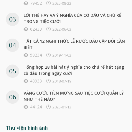
79452
2025-08-22
LỜI THỀ HAY VÀ Ý NGHĨA CỦA CÔ DÂU VÀ CHÚ RỂ
TRONG TIỆC CƯỚI
62433
2022-06-03
TẤT CẢ 12 NGHI THỨC LỄ RƯỚC DÂU CẶP ĐÔI CẦN
BIẾT
58234
2019-11-02
Tổng hợp 28 bài hát ý nghĩa cho chú rể hát tặng
cô dâu trong ngày cưới
48933
2018-07-19
VÀNG CƯỚI, TIỀN MỪNG SAU TIỆC CƯỚI QUẢN LÝ
NHƯ THẾ NÀO?
44124
2025-01-13
Thư viện hình ảnh