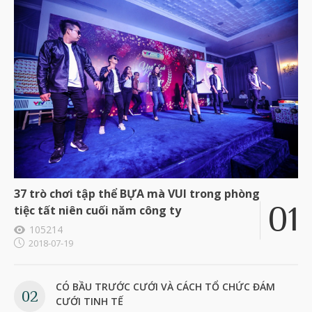
37 trò chơi tập thể BỰA mà VUI trong phòng
tiệc tất niên cuối năm công ty
105214
2018-07-19
CÓ BẦU TRƯỚC CƯỚI VÀ CÁCH TỔ CHỨC ĐÁM
CƯỚI TINH TẾ