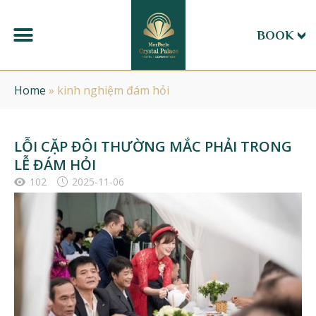
BOOK
Home
»
kinh nghiệm đám hỏi
LỖI CẶP ĐÔI THƯỜNG MẮC PHẢI TRONG
LỄ ĐÁM HỎI
102
2025-11-06