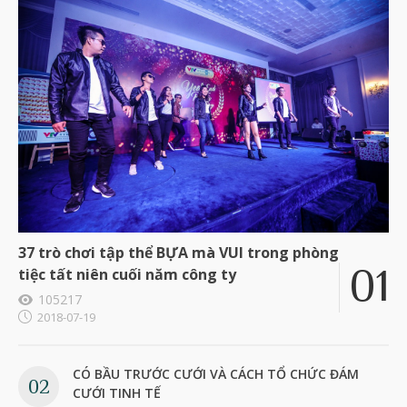
37 trò chơi tập thể BỰA mà VUI trong phòng
tiệc tất niên cuối năm công ty
105217
2018-07-19
CÓ BẦU TRƯỚC CƯỚI VÀ CÁCH TỔ CHỨC ĐÁM
CƯỚI TINH TẾ