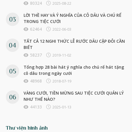
80324
2025-08-22
LỜI THỀ HAY VÀ Ý NGHĨA CỦA CÔ DÂU VÀ CHÚ RỂ
TRONG TIỆC CƯỚI
62464
2022-06-03
TẤT CẢ 12 NGHI THỨC LỄ RƯỚC DÂU CẶP ĐÔI CẦN
BIẾT
58237
2019-11-02
Tổng hợp 28 bài hát ý nghĩa cho chú rể hát tặng
cô dâu trong ngày cưới
48968
2018-07-19
VÀNG CƯỚI, TIỀN MỪNG SAU TIỆC CƯỚI QUẢN LÝ
NHƯ THẾ NÀO?
44133
2025-01-13
Thư viện hình ảnh