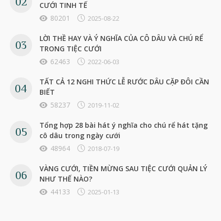
CƯỚI TINH TẾ
80201
2025-08-22
LỜI THỀ HAY VÀ Ý NGHĨA CỦA CÔ DÂU VÀ CHÚ RỂ
TRONG TIỆC CƯỚI
62463
2022-06-03
TẤT CẢ 12 NGHI THỨC LỄ RƯỚC DÂU CẶP ĐÔI CẦN
BIẾT
58237
2019-11-02
Tổng hợp 28 bài hát ý nghĩa cho chú rể hát tặng
cô dâu trong ngày cưới
48964
2018-07-19
VÀNG CƯỚI, TIỀN MỪNG SAU TIỆC CƯỚI QUẢN LÝ
NHƯ THẾ NÀO?
44133
2025-01-13