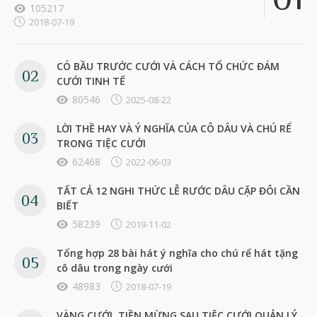
105217
2018-07-19
CÓ BẦU TRƯỚC CƯỚI VÀ CÁCH TỔ CHỨC ĐÁM
CƯỚI TINH TẾ
80546
2025-08-22
LỜI THỀ HAY VÀ Ý NGHĨA CỦA CÔ DÂU VÀ CHÚ RỂ
TRONG TIỆC CƯỚI
62468
2022-06-03
TẤT CẢ 12 NGHI THỨC LỄ RƯỚC DÂU CẶP ĐÔI CẦN
BIẾT
58239
2019-11-02
Tổng hợp 28 bài hát ý nghĩa cho chú rể hát tặng
cô dâu trong ngày cưới
48983
2018-07-19
VÀNG CƯỚI, TIỀN MỪNG SAU TIỆC CƯỚI QUẢN LÝ