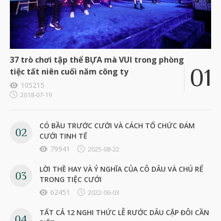
37 trò chơi tập thể BỰA mà VUI trong phòng
tiệc tất niên cuối năm công ty
105215
2018-07-19
CÓ BẦU TRƯỚC CƯỚI VÀ CÁCH TỔ CHỨC ĐÁM
CƯỚI TINH TẾ
79941
2025-08-22
LỜI THỀ HAY VÀ Ý NGHĨA CỦA CÔ DÂU VÀ CHÚ RỂ
TRONG TIỆC CƯỚI
62451
2022-06-03
TẤT CẢ 12 NGHI THỨC LỄ RƯỚC DÂU CẶP ĐÔI CẦN