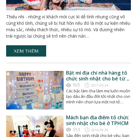
Thiếu nhi - những vị khách mời cực kì dễ tính nhưng cũng vô
cùng khó tính, chúng sẽ bị hút hồn nếu đó là một sự kiện nhiều
màu sắc, nhiều thách thức, nhiều sự tò mò. Và đương nhiên
trái ngược lại chúng sẽ trở nên chán nản…
XEM THÊM
Bật mí địa chỉ nhà hàng tổ
chức sinh nhật cho bé từ 1
đến 10 tuổi tại TPHCM
905
2017-05-24
Các bậc làm cha làm mẹ luôn muốn
tạo dấu ấn đầu đời tốt nhất cho con
mình nên chọn lựa một nơi tổ
chức…
Mách bạn địa điểm tổ chức
sinh nhật cho bé ở TPHCM
553
2016-09-30
Sắp đến sinh nhật cho bé yêu, bạn