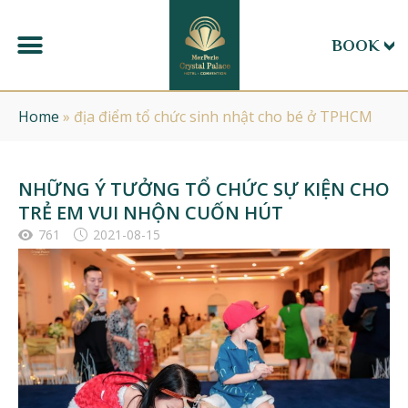
BOOK
Home
»
địa điểm tổ chức sinh nhật cho bé ở TPHCM
NHỮNG Ý TƯỞNG TỔ CHỨC SỰ KIỆN CHO
TRẺ EM VUI NHỘN CUỐN HÚT
761
2021-08-15