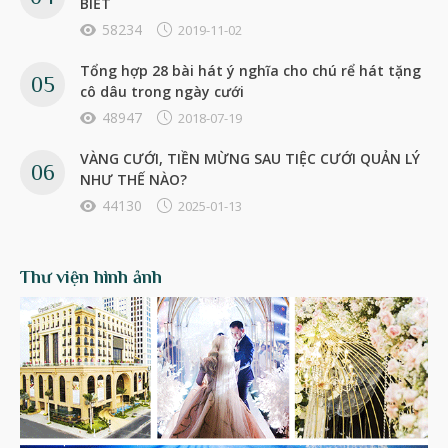
BIẾT
58234
2019-11-02
Tổng hợp 28 bài hát ý nghĩa cho chú rể hát tặng
cô dâu trong ngày cưới
48947
2018-07-19
VÀNG CƯỚI, TIỀN MỪNG SAU TIỆC CƯỚI QUẢN LÝ
NHƯ THẾ NÀO?
44130
2025-01-13
Thư viện hình ảnh