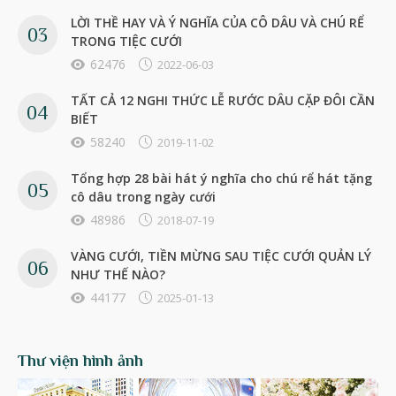
LỜI THỀ HAY VÀ Ý NGHĨA CỦA CÔ DÂU VÀ CHÚ RỂ
TRONG TIỆC CƯỚI
62476
2022-06-03
TẤT CẢ 12 NGHI THỨC LỄ RƯỚC DÂU CẶP ĐÔI CẦN
BIẾT
58240
2019-11-02
Tổng hợp 28 bài hát ý nghĩa cho chú rể hát tặng
cô dâu trong ngày cưới
48986
2018-07-19
VÀNG CƯỚI, TIỀN MỪNG SAU TIỆC CƯỚI QUẢN LÝ
NHƯ THẾ NÀO?
44177
2025-01-13
Thư viện hình ảnh