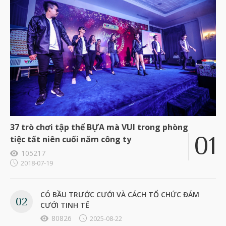
37 trò chơi tập thể BỰA mà VUI trong phòng
tiệc tất niên cuối năm công ty
105217
2018-07-19
CÓ BẦU TRƯỚC CƯỚI VÀ CÁCH TỔ CHỨC ĐÁM
CƯỚI TINH TẾ
80826
2025-08-22