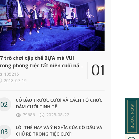
7 trò chơi tập thể BỰA mà VUI
rong phòng tiệc tất niên cuối năm
ông ty
105215
2018-07-19
CÓ BẦU TRƯỚC CƯỚI VÀ CÁCH TỔ CHỨC
ĐÁM CƯỚI TINH TẾ
BOOK NOW
79686
2025-08-22
LỜI THỀ HAY VÀ Ý NGHĨA CỦA CÔ DÂU VÀ
CHÚ RỂ TRONG TIỆC CƯỚI