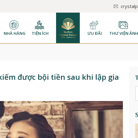
crystal
NHÀ HÀNG
TIỆN ÍCH
ƯU ĐÃI
THƯ VIỆN ẢN
iếm được bội tiền sau khi lập gia