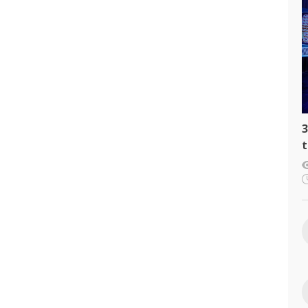
3
t
c