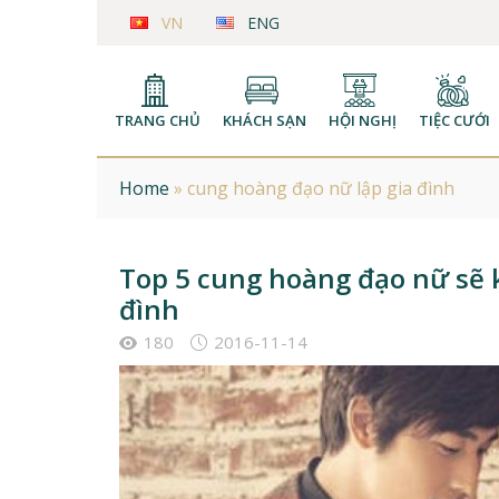
VN
ENG
TRANG CHỦ
KHÁCH SẠN
HỘI NGHỊ
TIỆC CƯỚI
Home
»
cung hoàng đạo nữ lập gia đình
Top 5 cung hoàng đạo nữ sẽ k
đình
180
2016-11-14