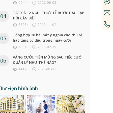
62444
2022-06-03
TẤT CẢ 12 NGHI THỨC LỄ RƯỚC DÂU CẶP
ĐÔI CẦN BIẾT
58234
2019-11-02
Tổng hợp 28 bài hát ý nghĩa cho chú rể
hát tặng cô dâu trong ngày cưới
48940
2018-07-19
VÀNG CƯỚI, TIỀN MỪNG SAU TIỆC CƯỚI
QUẢN LÝ NHƯ THẾ NÀO?
44126
2025-01-13
Thư viện hình ảnh