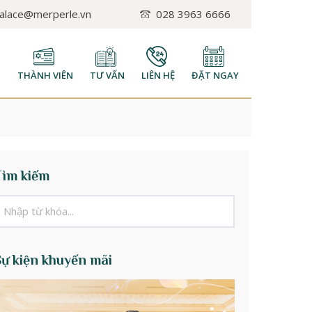
palace@merperle.vn
028 3963 6666
H
THÀNH VIÊN
TƯ VẤN
LIÊN HỆ
ĐẶT NGAY
Tìm kiếm
Sự kiện khuyến mãi