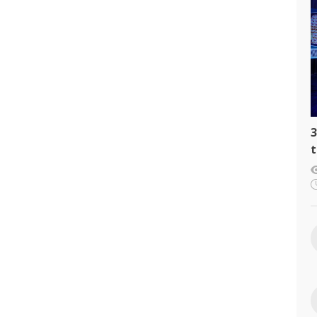
3
t
c