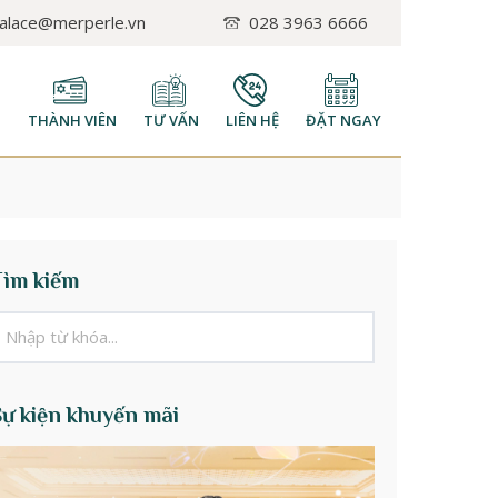
palace@merperle.vn
028 3963 6666
H
THÀNH VIÊN
TƯ VẤN
LIÊN HỆ
ĐẶT NGAY
Tìm kiếm
Sự kiện khuyến mãi