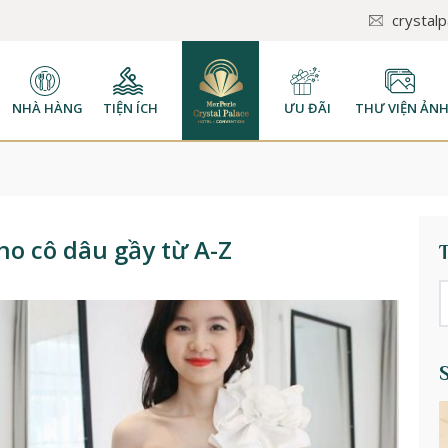
crystal
NHÀ HÀNG
TIỆN ÍCH
ƯU ĐÃI
THƯ VIỆN ẢN
ho cô dâu gầy từ A-Z