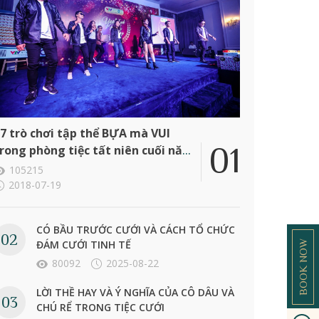
7 trò chơi tập thể BỰA mà VUI
rong phòng tiệc tất niên cuối năm
ông ty
105215
2018-07-19
CÓ BẦU TRƯỚC CƯỚI VÀ CÁCH TỔ CHỨC
ĐÁM CƯỚI TINH TẾ
BOOK NOW
80092
2025-08-22
LỜI THỀ HAY VÀ Ý NGHĨA CỦA CÔ DÂU VÀ
CHÚ RỂ TRONG TIỆC CƯỚI