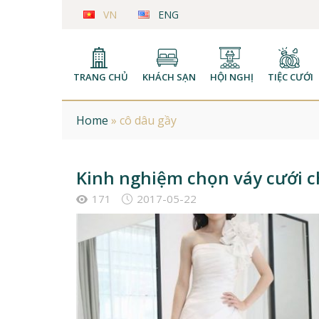
VN
ENG
TRANG CHỦ
KHÁCH SẠN
HỘI NGHỊ
TIỆC CƯỚI
Home
»
cô dâu gầy
Kinh nghiệm chọn váy cưới c
171
2017-05-22