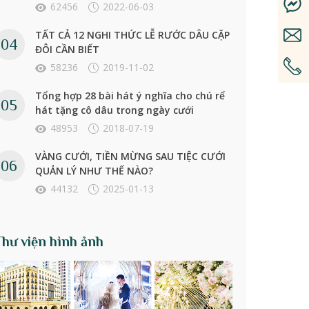
62456
2022-06-03
TẤT CẢ 12 NGHI THỨC LỄ RƯỚC DÂU CẶP
ĐÔI CẦN BIẾT
58236
2019-11-02
Tổng hợp 28 bài hát ý nghĩa cho chú rể
hát tặng cô dâu trong ngày cưới
48953
2018-07-19
VÀNG CƯỚI, TIỀN MỪNG SAU TIỆC CƯỚI
QUẢN LÝ NHƯ THẾ NÀO?
44132
2025-01-13
Thư viện hình ảnh