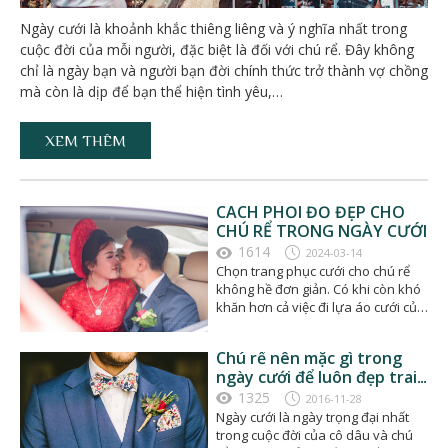
Ngày cưới là khoảnh khắc thiêng liêng và ý nghĩa nhất trong
cuộc đời của mỗi người, đặc biệt là đối với chú rể. Đây không
chỉ là ngày bạn và người bạn đời chính thức trở thành vợ chồng
mà còn là dịp để bạn thể hiện tình yêu,…
XEM THÊM
CÁCH PHỐI ĐỒ ĐẸP CHO
CHÚ RỂ TRONG NGÀY CƯỚI
1614
2024-03-14
Chọn trang phục cưới cho chú rể
không hề đơn giản. Có khi còn khó
khăn hơn cả việc đi lựa áo cưới của
cô…
Chú rể nên mặc gì trong
ngày cưới để luôn đẹp trai
và khí chất ngút trời
1325
2016-11-28
Ngày cưới là ngày trọng đại nhất
trong cuộc đời của cô dâu và chú