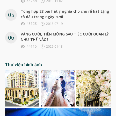
58234
2019-11-02
Tổng hợp 28 bài hát ý nghĩa cho chú rể hát tặng
cô dâu trong ngày cưới
48928
2018-07-19
VÀNG CƯỚI, TIỀN MỪNG SAU TIỆC CƯỚI QUẢN LÝ
NHƯ THẾ NÀO?
44116
2025-01-13
Thư viện hình ảnh