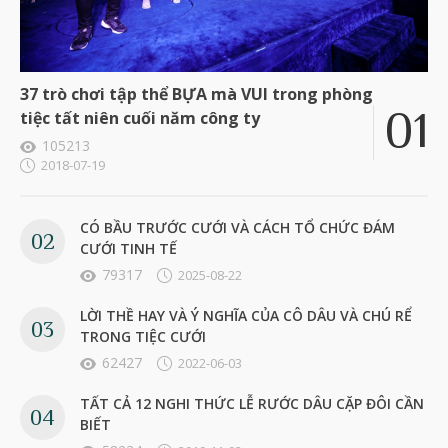
37 trò chơi tập thể BỰA mà VUI trong phòng
tiệc tất niên cuối năm công ty
105213
2018-07-19
CÓ BẦU TRƯỚC CƯỚI VÀ CÁCH TỔ CHỨC ĐÁM
CƯỚI TINH TẾ
79317
2025-08-22
LỜI THỀ HAY VÀ Ý NGHĨA CỦA CÔ DÂU VÀ CHÚ RỂ
TRONG TIỆC CƯỚI
62427
2022-06-03
TẤT CẢ 12 NGHI THỨC LỄ RƯỚC DÂU CẶP ĐÔI CẦN
BIẾT