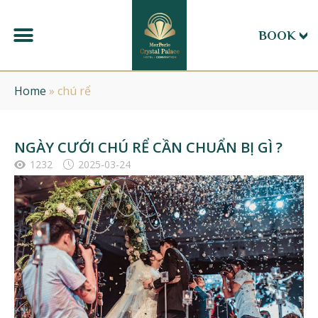
BOOK
Home
»
chú rể
NGÀY CƯỚI CHÚ RỂ CẦN CHUẨN BỊ GÌ ?
1232
2025-03-24