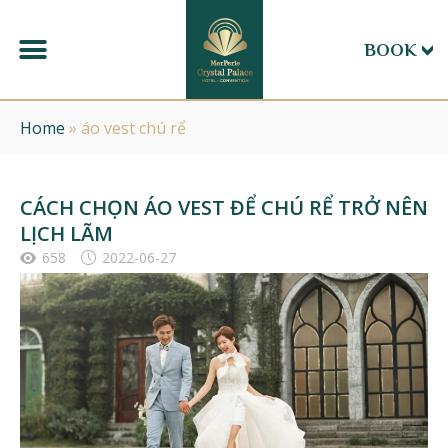
BOOK
Home
»
áo vest chú rể
CÁCH CHỌN ÁO VEST ĐỂ CHÚ RỂ TRỞ NÊN
LỊCH LÃM
658
2022-06-27