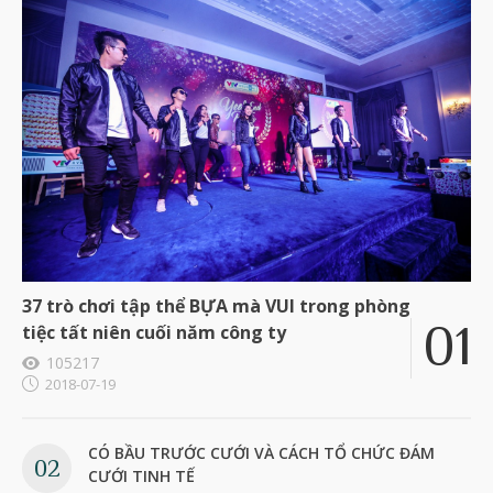
37 trò chơi tập thể BỰA mà VUI trong phòng
tiệc tất niên cuối năm công ty
105217
2018-07-19
CÓ BẦU TRƯỚC CƯỚI VÀ CÁCH TỔ CHỨC ĐÁM
CƯỚI TINH TẾ