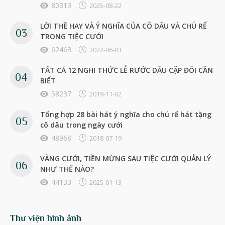
80313
2025-08-22
LỜI THỀ HAY VÀ Ý NGHĨA CỦA CÔ DÂU VÀ CHÚ RỂ
TRONG TIỆC CƯỚI
62463
2022-06-03
TẤT CẢ 12 NGHI THỨC LỄ RƯỚC DÂU CẶP ĐÔI CẦN
BIẾT
58237
2019-11-02
Tổng hợp 28 bài hát ý nghĩa cho chú rể hát tặng
cô dâu trong ngày cưới
48968
2018-07-19
VÀNG CƯỚI, TIỀN MỪNG SAU TIỆC CƯỚI QUẢN LÝ
NHƯ THẾ NÀO?
44133
2025-01-13
Thư viện hình ảnh