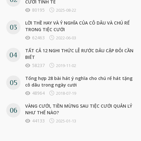
CƯỚI TINH TẾ
80195
2025-08-22
LỜI THỀ HAY VÀ Ý NGHĨA CỦA CÔ DÂU VÀ CHÚ RỂ
TRONG TIỆC CƯỚI
62463
2022-06-03
TẤT CẢ 12 NGHI THỨC LỄ RƯỚC DÂU CẶP ĐÔI CẦN
BIẾT
58237
2019-11-02
Tổng hợp 28 bài hát ý nghĩa cho chú rể hát tặng
cô dâu trong ngày cưới
48964
2018-07-19
VÀNG CƯỚI, TIỀN MỪNG SAU TIỆC CƯỚI QUẢN LÝ
NHƯ THẾ NÀO?
44133
2025-01-13