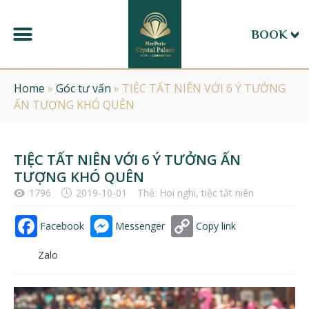
BOOK
Home
»
Góc tư vấn
»
TIỆC TẤT NIÊN VỚI 6 Ý TƯỞNG
ẤN TƯỢNG KHÓ QUÊN
TIỆC TẤT NIÊN VỚI 6 Ý TƯỞNG ẤN
TƯỢNG KHÓ QUÊN
1796
2019-10-01
Thẻ:
Hoi nghi
,
tiệc tất niên
Facebook
Messenger
Copy link
Zalo