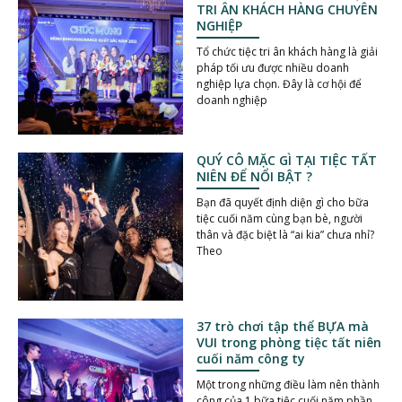
TRI ÂN KHÁCH HÀNG CHUYÊN
NGHIỆP
Tổ chức tiệc tri ân khách hàng là giải
pháp tối ưu được nhiều doanh
nghiệp lựa chọn. Đây là cơ hội để
doanh nghiệp
QUÝ CÔ MẶC GÌ TẠI TIỆC TẤT
NIÊN ĐỂ NỔI BẬT ?
Bạn đã quyết định diện gì cho bữa
tiệc cuối năm cùng bạn bè, người
thân và đặc biệt là “ai kia” chưa nhỉ?
Theo
37 trò chơi tập thể BỰA mà
VUI trong phòng tiệc tất niên
cuối năm công ty
Một trong những điều làm nên thành
công của 1 bữa tiệc cuối năm phần