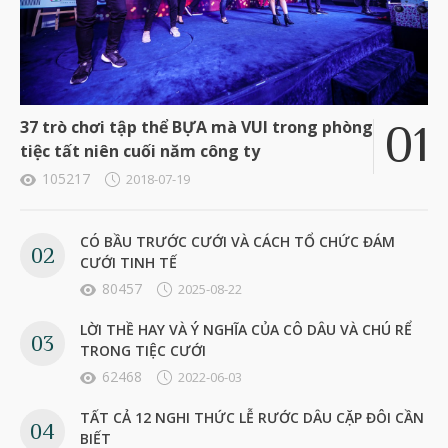
37 trò chơi tập thể BỰA mà VUI trong phòng
tiệc tất niên cuối năm công ty
105217
2018-07-19
CÓ BẦU TRƯỚC CƯỚI VÀ CÁCH TỔ CHỨC ĐÁM
CƯỚI TINH TẾ
80457
2025-08-22
LỜI THỀ HAY VÀ Ý NGHĨA CỦA CÔ DÂU VÀ CHÚ RỂ
TRONG TIỆC CƯỚI
62468
2022-06-03
TẤT CẢ 12 NGHI THỨC LỄ RƯỚC DÂU CẶP ĐÔI CẦN
BIẾT