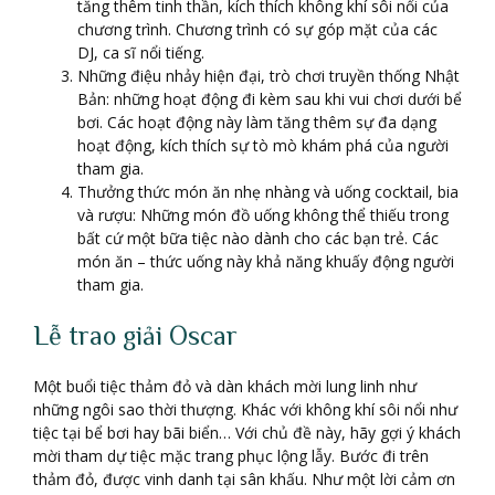
tăng thêm tinh thần, kích thích không khí sôi nổi của
chương trình. Chương trình có sự góp mặt của các
DJ, ca sĩ nổi tiếng.
Những điệu nhảy hiện đại, trò chơi truyền thống Nhật
Bản: những hoạt động đi kèm sau khi vui chơi dưới bể
bơi. Các hoạt động này làm tăng thêm sự đa dạng
hoạt động, kích thích sự tò mò khám phá của người
tham gia.
Thưởng thức món ăn nhẹ nhàng và uống cocktail, bia
và rượu: Những món đồ uống không thể thiếu trong
bất cứ một bữa tiệc nào dành cho các bạn trẻ. Các
món ăn – thức uống này khả năng khuấy động người
tham gia.
Lễ trao giải Oscar
Một buổi tiệc thảm đỏ và dàn khách mời lung linh như
những ngôi sao thời thượng. Khác với không khí sôi nổi như
tiệc tại bể bơi hay bãi biển… Với chủ đề này, hãy gợi ý khách
mời tham dự tiệc mặc trang phục lộng lẫy. Bước đi trên
thảm đỏ, được vinh danh tại sân khấu. Như một lời cảm ơn