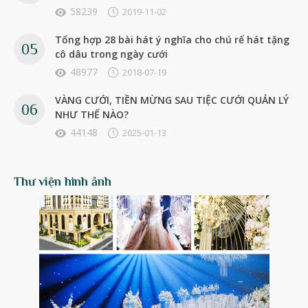
58239
2019-11-02
Tổng hợp 28 bài hát ý nghĩa cho chú rể hát tặng
cô dâu trong ngày cưới
48977
2018-07-19
VÀNG CƯỚI, TIỀN MỪNG SAU TIỆC CƯỚI QUẢN LÝ
NHƯ THẾ NÀO?
44148
2025-01-13
Thư viện hình ảnh