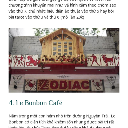
chương trình khuyến mãi như; vẽ hình xăm theo chòm sao
vào thứ 7, chủ nhật; biểu diễn ảo thuật vào thứ 5 hay bói
bài tarot vào thứ 3 và thứ 6 (mỗi lần 20k)
4. Le Bonbon Café
Nằm trong một con hẻm nhỏ trên đường Nguyễn Trãi, Le
Bonbon có diện tích khá khiêm tốn nhưng được bài trí rất
khéo léo, thu hút.Thực đơn ở đây cũng khá đa dạng với