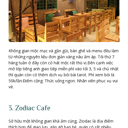
Không gian mộc mạc và gần gũi, bàn ghế và menu đều làm
từ những nguyên liệu đơn giản vàng nâu ấm áp. Tối thứ 7
hàng tuần ở đây còn có hát mộc rất thú vị.Bên cạnh việc
mở lớp tiếng anh giao tiếp miễn phí vào tối 3, 5 và chủ nhật
thì quán còn có thêm dịch vụ bói bài tarot. Phí xem bói là
50k/lần.Điểm cộng: Thức uống ngon. Nhân viên phục vụ vui
vẻ.
3. Zodiac Cafe
Sở hữu một không gian khá ấm cúng, Ziodac là địa điểm
thích hợp để giao lưu, gặp gỡ bạn bè, quán có rất nhiều