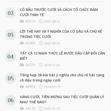
CÓ BẦU TRƯỚC CƯỚI VÀ CÁCH TỔ CHỨC ĐÁM
CƯỚI TINH TẾ
80514
2025-08-22
LỜI THỀ HAY VÀ Ý NGHĨA CỦA CÔ DÂU VÀ CHÚ RỂ
TRONG TIỆC CƯỚI
62468
2022-06-03
TẤT CẢ 12 NGHI THỨC LỄ RƯỚC DÂU CẶP ĐÔI CẦN
BIẾT
58239
2019-11-02
Tổng hợp 28 bài hát ý nghĩa cho chú rể hát tặng
cô dâu trong ngày cưới
48983
2018-07-19
VÀNG CƯỚI, TIỀN MỪNG SAU TIỆC CƯỚI QUẢN LÝ
NHƯ THẾ NÀO?
44176
2025-01-13