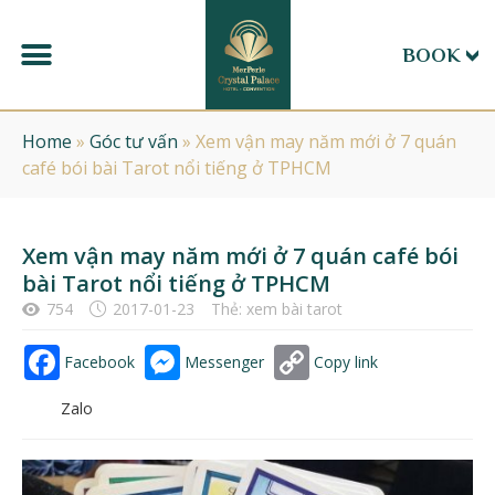
BOOK
Home
»
Góc tư vấn
»
Xem vận may năm mới ở 7 quán
café bói bài Tarot nổi tiếng ở TPHCM
Xem vận may năm mới ở 7 quán café bói
bài Tarot nổi tiếng ở TPHCM
754
2017-01-23
Thẻ:
xem bài tarot
Facebook
Messenger
Copy link
Zalo