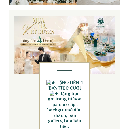
TẶNG ĐẾN 4
BÀN TIỆC CƯỚI
Tặng trọn
gói trang trí hoa
lụa cao cấp :
background đón
khách, bàn
gallery, hoa bàn
tiệc.