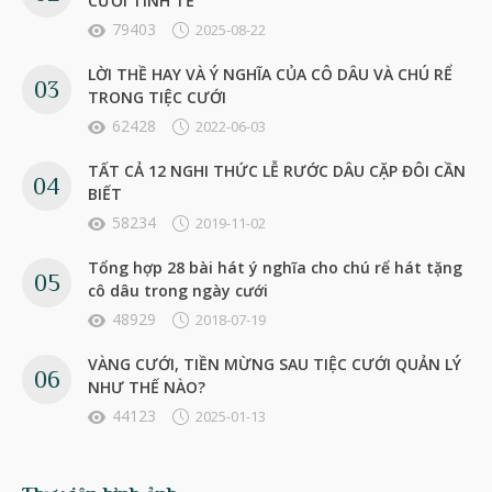
CƯỚI TINH TẾ
79403
2025-08-22
LỜI THỀ HAY VÀ Ý NGHĨA CỦA CÔ DÂU VÀ CHÚ RỂ
TRONG TIỆC CƯỚI
62428
2022-06-03
TẤT CẢ 12 NGHI THỨC LỄ RƯỚC DÂU CẶP ĐÔI CẦN
BIẾT
58234
2019-11-02
Tổng hợp 28 bài hát ý nghĩa cho chú rể hát tặng
cô dâu trong ngày cưới
48929
2018-07-19
VÀNG CƯỚI, TIỀN MỪNG SAU TIỆC CƯỚI QUẢN LÝ
NHƯ THẾ NÀO?
44123
2025-01-13