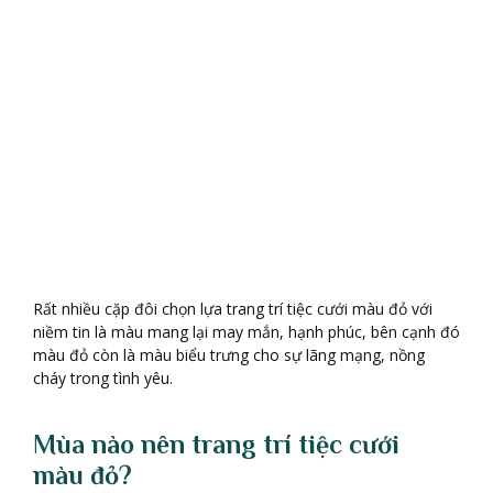
Rất nhiều cặp đôi chọn lựa trang trí tiệc cưới màu đỏ với
niềm tin là màu mang lại may mắn, hạnh phúc, bên cạnh đó
màu đỏ còn là màu biểu trưng cho sự lãng mạng, nồng
cháy trong tình yêu.
Mùa nào nên trang trí ti
ệ
c c
ướ
i
m
à
u
đ
ỏ
?