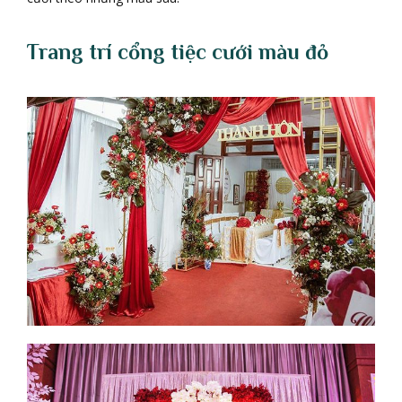
Trang trí c
ổ
ng ti
ệ
c c
ướ
i m
à
u
đ
ỏ