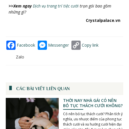
>>Xem ngay
Dịch vụ trang trí tiệc cưới
trọ
n g
ó
i bao gồ
m
nhữ
ng g
ì
?
Crystalpalace.vn
Facebook
Messenger
Copy link
Zalo
CÁC BÀI VIẾT LIÊN QUAN
THỜI NAY NHÀ GÁI CÓ NÊN
BỎ TỤC THÁCH CƯỚI KHÔNG?
Có nên bỏ tục thách cưới? Phân tích ý
nghĩa, ưu nhược điểm của phong tục
thách cưới và xu hướng cưới hiện đại