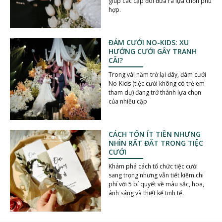
giúp các cặp đôi đưa ra lựa chọn phù
hợp.
ĐÁM CƯỚI NO-KIDS: XU
HƯỚNG CƯỚI GÂY TRANH
CÃI?
Trong vài năm trở lại đây, đám cưới
No-Kids (tiệc cưới không có trẻ em
tham dự) đang trở thành lựa chọn
của nhiều cặp
CÁCH TỐN ÍT TIỀN NHƯNG
NHÌN RẤT ĐẮT TRONG TIỆC
CƯỚI
Khám phá cách tổ chức tiệc cưới
sang trọng nhưng vẫn tiết kiệm chi
phí với 5 bí quyết về màu sắc, hoa,
ánh sáng và thiết kế tinh tế.