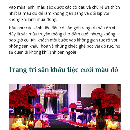
Vào mùa lạnh, màu sắc được các cô dâu và chú rể ưa thích
nhất là màu đỏ để làm không gian sáng và đối lập với
không khí lạnh mùa đông.
Hầu như các sảnh tiệc đều có sẵn gói trang trí màu đỏ vì
đây là sắc màu truyền thống cho đám cưới nhưng không
bao giờ cũ. Khi khách mời bước vào không gian rực rỡ với
phông sân khấu, hoa và những chiếc ghế bọc vải đỏ rực, họ
sẽ quên đi không khí lạnh bên ngoài
Trang trí sân kh
ấ
u ti
ệ
c c
ướ
i m
à
u
đ
ỏ