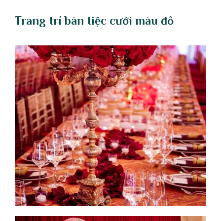
Trang trí bàn ti
ệ
c c
ướ
i m
à
u
đ
ỏ