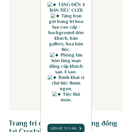
TẶNG ĐẾN 4
BÀN TIỆC CƯỚI
Tặng trọn
gói trang trí hoa
lụa cao cấp :
background đón
khách, bàn
gallery, hoa bàn
tiệc.
Phòng tân
hôn lãng mạn
đẳng cấp khách
sạn 4 sao.
Bánh khai vị
chờ tiệc thơm
ngon.
Tiệc thử
món.
Trang trí đám c
ướ
i m
à
u v
à
ng
đ
ồ
ng
LIÊN HỆ TƯ VẤN
t
ạ
i Crystal Palace