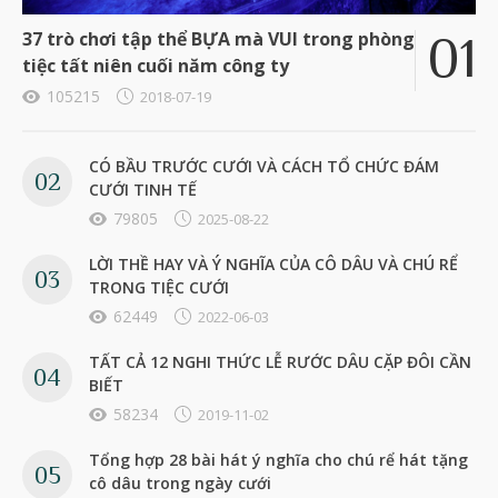
37 trò chơi tập thể BỰA mà VUI trong phòng
tiệc tất niên cuối năm công ty
105215
2018-07-19
CÓ BẦU TRƯỚC CƯỚI VÀ CÁCH TỔ CHỨC ĐÁM
CƯỚI TINH TẾ
79805
2025-08-22
LỜI THỀ HAY VÀ Ý NGHĨA CỦA CÔ DÂU VÀ CHÚ RỂ
TRONG TIỆC CƯỚI
62449
2022-06-03
TẤT CẢ 12 NGHI THỨC LỄ RƯỚC DÂU CẶP ĐÔI CẦN
BIẾT
58234
2019-11-02
Tổng hợp 28 bài hát ý nghĩa cho chú rể hát tặng
cô dâu trong ngày cưới