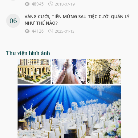
48945
2018-07-19
VÀNG CƯỚI, TIỀN MỪNG SAU TIỆC CƯỚI QUẢN LÝ
NHƯ THẾ NÀO?
44126
2025-01-13
Thư viện hình ảnh