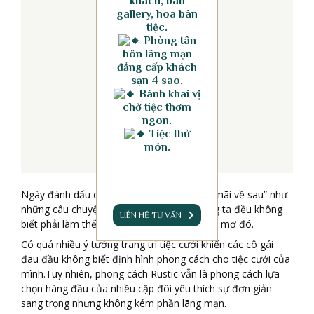
khách, bàn
gallery, hoa bàn
tiệc.
Phòng tân
hôn lãng mạn
đẳng cấp khách
sạn 4 sao.
Bánh khai vị
chờ tiệc thơm
ngon.
Tiệc thử
món.
Ngày đánh dấu cho cuộc sống “hạnh phúc mãi về sau” như
những câu chuyện cổ tích. Và hầu hết chúng ta đều không
LIÊN HỆ TƯ VẤN
biết phải làm thế nào để hiện thực hóa giấc mơ đó.
Có quá nhiều ý tưởng trang trí tiệc cưới khiến các cô gái
đau đầu không biết định hình phong cách cho tiệc cưới của
mình.Tuy nhiên, phong cách Rustic vẫn là phong cách lựa
chọn hàng đầu của nhiều cặp đôi yêu thích sự đơn giản
sang trọng nhưng không kém phần lãng mạn.