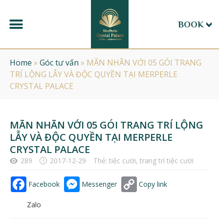
BOOK
Home
»
Góc tư vấn
»
MÃN NHÃN VỚI 05 GÓI TRANG
TRÍ LỘNG LẪY VÀ ĐỘC QUYỀN TẠI MERPERLE
CRYSTAL PALACE
MÃN NHÃN VỚI 05 GÓI TRANG TRÍ LỘNG
LẪY VÀ ĐỘC QUYỀN TẠI MERPERLE
CRYSTAL PALACE
289
2017-12-29
Thẻ:
tiệc cưới
,
trang trí tiệc cưới
Facebook
Messenger
Copy link
Zalo