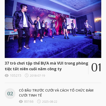
37 trò chơi tập thể BỰA mà VUI trong phòng
tiệc tất niên cuối năm công ty
105215
2018-07-19
CÓ BẦU TRƯỚC CƯỚI VÀ CÁCH TỔ CHỨC ĐÁM
CƯỚI TINH TẾ
80166
2025-08-22