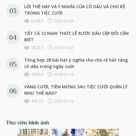
LỜI THỀ HAY VÀ Ý NGHĨA CỦA CÔ DÂU VÀ CHÚ RỂ
TRONG TIỆC CƯỚI
62463
2022-06-03
TẤT CẢ 12 NGHI THỨC LỄ RƯỚC DÂU CẶP ĐÔI CẦN
BIẾT
58237
2019-11-02
Tổng hợp 28 bài hát ý nghĩa cho chú rể hát tặng
cô dâu trong ngày cưới
48964
2018-07-19
VÀNG CƯỚI, TIỀN MỪNG SAU TIỆC CƯỚI QUẢN LÝ
NHƯ THẾ NÀO?
44133
2025-01-13
Thư viện hình ảnh