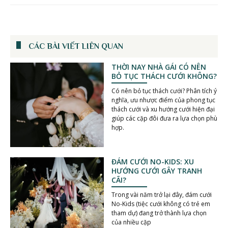
CÁC BÀI VIẾT LIÊN QUAN
THỜI NAY NHÀ GÁI CÓ NÊN
BỎ TỤC THÁCH CƯỚI KHÔNG?
Có nên bỏ tục thách cưới? Phân tích ý
nghĩa, ưu nhược điểm của phong tục
thách cưới và xu hướng cưới hiện đại
giúp các cặp đôi đưa ra lựa chọn phù
hợp.
ĐÁM CƯỚI NO-KIDS: XU
HƯỚNG CƯỚI GÂY TRANH
CÃI?
Trong vài năm trở lại đây, đám cưới
No-Kids (tiệc cưới không có trẻ em
tham dự) đang trở thành lựa chọn
của nhiều cặp