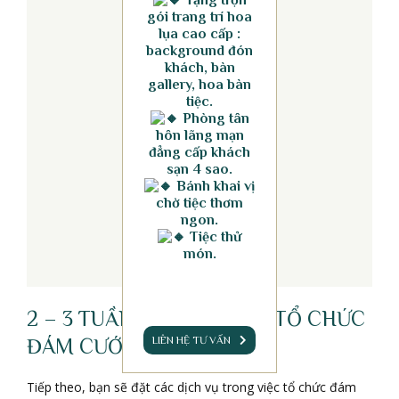
gói trang trí hoa
lụa cao cấp :
background đón
khách, bàn
gallery, hoa bàn
tiệc.
Phòng tân
hôn lãng mạn
đẳng cấp khách
sạn 4 sao.
Bánh khai vị
chờ tiệc thơm
ngon.
Tiệc thử
món.
2 – 3 TUẦN TRƯỚC NGÀY TỔ CHỨC
LIÊN HỆ TƯ VẤN
ĐÁM CƯỚI
Tiếp theo, bạn sẽ đặt các dịch vụ trong việc tổ chức đám