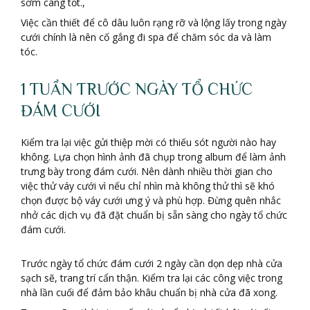
sớm càng tốt.,
Việc cần thiết để cô dâu luôn rạng rỡ và lộng lấy trong ngày
cưới chính là nên cố gắng đi spa để chăm sóc da và làm
tóc.
1 TUẦN TRƯỚC NGÀY TỔ CHỨC
ĐÁM CƯỚI
Kiểm tra lại việc gửi thiệp mời có thiếu sót người nào hay
không. Lựa chọn hình ảnh đã chụp trong album để làm ảnh
trưng bày trong đám cưới. Nên dành nhiều thời gian cho
việc thử váy cưới vì nếu chỉ nhìn mà không thử thì sẽ khó
chọn được bộ váy cưới ưng ý và phù hợp. Đừng quên nhắc
nhở các dịch vụ đã đặt chuẩn bị sẵn sàng cho ngày tổ chức
đám cưới.
Trước ngày tổ chức đám cưới 2 ngày cần dọn dẹp nhà cửa
sạch sẽ, trang trí cẩn thận. Kiểm tra lại các công việc trong
nhà lần cuối để đảm bảo khâu chuẩn bị nhà cửa đã xong.