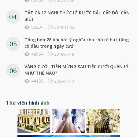
62463
2022-06-03
TẤT CẢ 12 NGHI THỨC LỄ RƯỚC DÂU CẶP ĐÔI CẦN
BIẾT
58237
2019-11-02
Tổng hợp 28 bài hát ý nghĩa cho chú rể hát tặng
cô dâu trong ngày cưới
48964
2018-07-19
VÀNG CƯỚI, TIỀN MỪNG SAU TIỆC CƯỚI QUẢN LÝ
NHƯ THẾ NÀO?
44133
2025-01-13
Thư viện hình ảnh