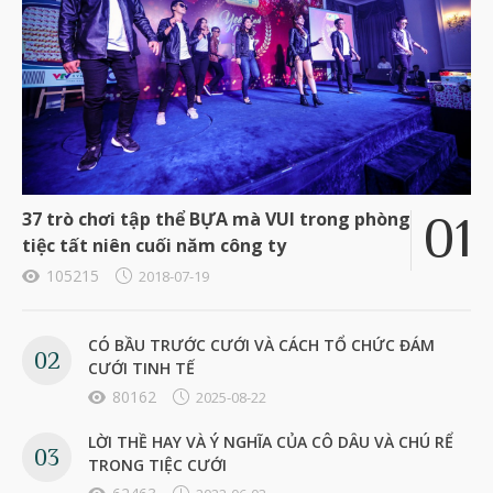
37 trò chơi tập thể BỰA mà VUI trong phòng
tiệc tất niên cuối năm công ty
105215
2018-07-19
CÓ BẦU TRƯỚC CƯỚI VÀ CÁCH TỔ CHỨC ĐÁM
CƯỚI TINH TẾ
80162
2025-08-22
LỜI THỀ HAY VÀ Ý NGHĨA CỦA CÔ DÂU VÀ CHÚ RỂ
TRONG TIỆC CƯỚI