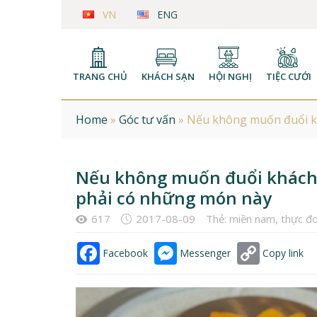
VN
ENG
TRANG CHỦ
KHÁCH SẠN
HỘI NGHỊ
TIỆC CƯỚI
Home
»
Góc tư vấn
»
Nếu không muốn đuổi kh
Nếu không muốn đuổi khách 
phải có những món này
617
2017-08-09
Thẻ:
miền nam
,
thực đ
Facebook
Messenger
Copy link