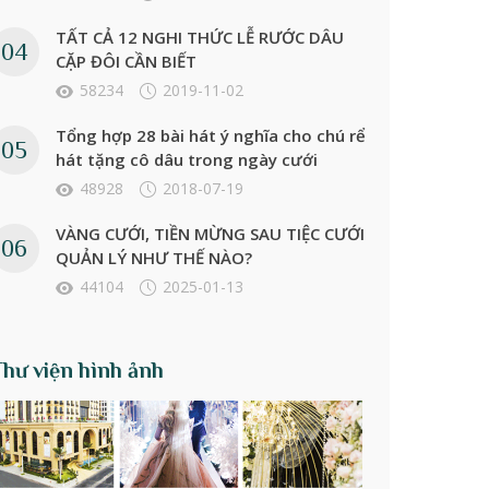
TẤT CẢ 12 NGHI THỨC LỄ RƯỚC DÂU
CẶP ĐÔI CẦN BIẾT
58234
2019-11-02
Tổng hợp 28 bài hát ý nghĩa cho chú rể
hát tặng cô dâu trong ngày cưới
48928
2018-07-19
VÀNG CƯỚI, TIỀN MỪNG SAU TIỆC CƯỚI
QUẢN LÝ NHƯ THẾ NÀO?
44104
2025-01-13
Thư viện hình ảnh