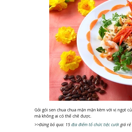
Gỏi gói sen chua chua mặn mặn kèm với vị ngọt c
mà không ai có thể chê được.
>>Đ
ừ
ng b
ỏ
qua: 15
địa điểm tổ chức tiệc cưới
giá rẻ