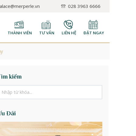
palace@merperle.vn
028 3963 6666
H
THÀNH VIÊN
TƯ VẤN
LIÊN HỆ
ĐẶT NGAY
ày
Tìm kiếm
Ưu Đãi