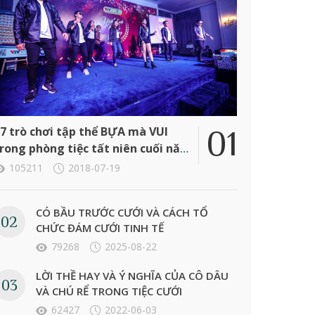
7 trò chơi tập thể BỰA mà VUI
rong phòng tiệc tất niên cuối năm
ông ty
105211
2018-07-19
CÓ BẦU TRƯỚC CƯỚI VÀ CÁCH TỔ
CHỨC ĐÁM CƯỚI TINH TẾ
79268
2025-08-22
LỜI THỀ HAY VÀ Ý NGHĨA CỦA CÔ DÂU
VÀ CHÚ RỂ TRONG TIỆC CƯỚI
62427
2022-06-03