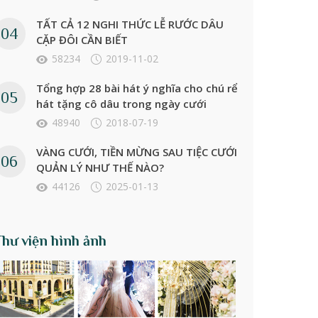
TẤT CẢ 12 NGHI THỨC LỄ RƯỚC DÂU
CẶP ĐÔI CẦN BIẾT
58234
2019-11-02
Tổng hợp 28 bài hát ý nghĩa cho chú rể
hát tặng cô dâu trong ngày cưới
48940
2018-07-19
VÀNG CƯỚI, TIỀN MỪNG SAU TIỆC CƯỚI
QUẢN LÝ NHƯ THẾ NÀO?
44126
2025-01-13
Thư viện hình ảnh