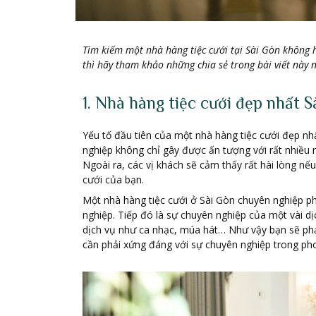
Tìm kiếm một nhà hàng tiệc cưới tại Sài Gòn không 
thì hãy tham khảo những chia sẻ trong bài viết này 
1. Nhà hàng tiệc cưới đẹp nhất 
Yếu tố đầu tiên của một nhà hàng tiệc cưới đẹp n
nghiệp không chỉ gây được ấn tượng với rất nhiều n
Ngoài ra, các vị khách sẽ cảm thấy rất hài lòng nế
cưới của bạn.
Một nhà hàng tiệc cưới ở Sài Gòn chuyên nghiệp ph
nghiệp. Tiếp đó là sự chuyên nghiệp của một vài dị
dịch vụ như ca nhạc, múa hát… Như vậy bạn sẽ phải
cần phải xứng đáng với sự chuyên nghiệp trong ph