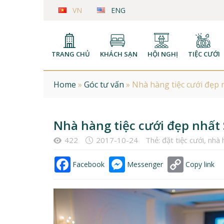
VN
ENG
TRANG CHỦ
KHÁCH SẠN
HỘI NGHỊ
TIỆC CƯỚI
Home
»
Góc tư vấn
»
Nhà hàng tiệc cưới đẹp n
Nhà hàng tiệc cưới đẹp nhất 
422
2017-10-24
Thẻ:
đặt tiệc cưới
,
nhà 
Facebook
Messenger
Copy link