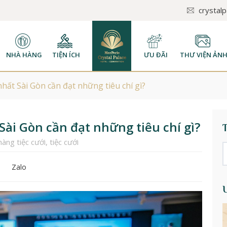
crystal
NHÀ HÀNG
TIỆN ÍCH
ƯU ĐÃI
THƯ VIỆN ẢN
hất Sài Gòn cần đạt những tiêu chí gì?
Sài Gòn cần đạt những tiêu chí gì?
hàng tiệc cưới
,
tiệc cưới
Zalo