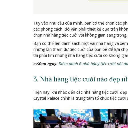
Tùy vào nhu cầu của mình, bạn có thể chọn các pho
các phong cách đó vẫn phải thiết kế dựa trên không
chọn nhà hàng tiệc cưới với không gian sang trọng,
Bạn có thể lên danh sách một vài nhà hàng và xem
những lần tham dự tiệc cưới của bạn bè để lựa chọ
thì phải tìm những nhà hàng tiệc cưới có không gia
>>Xem ngay:
Điểm danh 6 nhà hàng tiệc cưới nổi d
3. Nhà hàng tiệc cưới nào đẹp n
Hiện nay, khi nhắc đến các nhà hàng tiệc cưới đẹp 
Crystal Palace chính là trung tâm tổ chức tiệc cướ