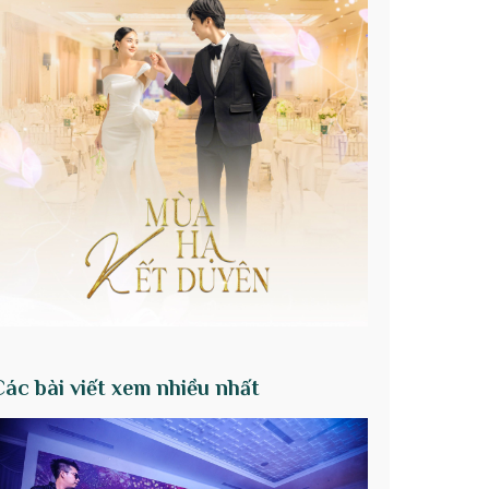
Các bài viết xem nhiều nhất