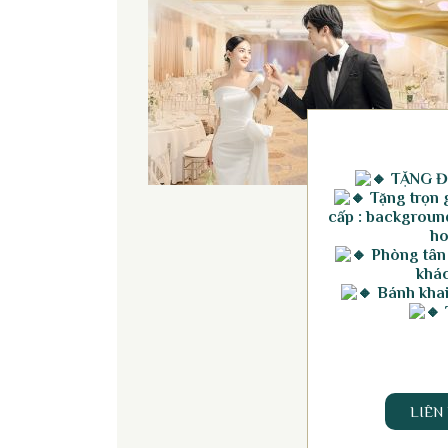
TẶNG Đ
Tặng trọn g
cấp : background
ho
Phòng tân
khác
Bánh khai 
LIÊN