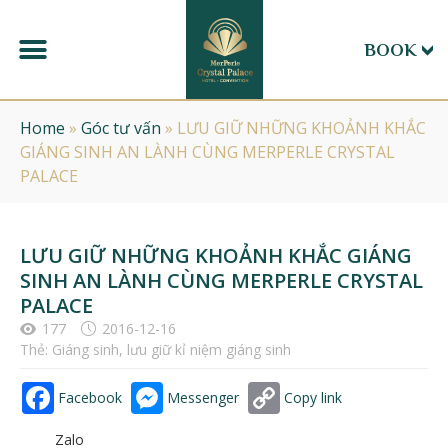
BOOK
Home
»
Góc tư vấn
»
LƯU GIỮ NHỮNG KHOẢNH KHẮC
GIÁNG SINH AN LÀNH CÙNG MERPERLE CRYSTAL
PALACE
LƯU GIỮ NHỮNG KHOẢNH KHẮC GIÁNG
SINH AN LÀNH CÙNG MERPERLE CRYSTAL
PALACE
177
2016-12-16
Thẻ:
Giáng sinh
,
lưu giữ kỉ niệm giáng sinh
Facebook
Messenger
Copy link
Zalo