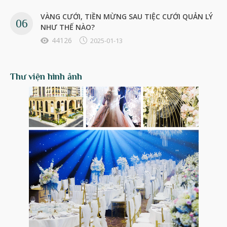
VÀNG CƯỚI, TIỀN MỪNG SAU TIỆC CƯỚI QUẢN LÝ
NHƯ THẾ NÀO?
44126
2025-01-13
Thư viện hình ảnh