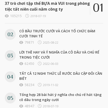
37 trò chơi tập thể BỰA mà VUI trong phòng
tiệc tất niên cuối năm công ty
105215
2018-07-19
CÓ BẦU TRƯỚC CƯỚI VÀ CÁCH TỔ CHỨC ĐÁM
CƯỚI TINH TẾ
79871
2025-08-22
LỜI THỀ HAY VÀ Ý NGHĨA CỦA CÔ DÂU VÀ CHÚ RỂ
TRONG TIỆC CƯỚI
62450
2022-06-03
TẤT CẢ 12 NGHI THỨC LỄ RƯỚC DÂU CẶP ĐÔI CẦN
BIẾT
58234
2019-11-02
Tổng hợp 28 bài hát ý nghĩa cho chú rể hát tặng
cô dâu trong ngày cưới
48947
2018-07-19