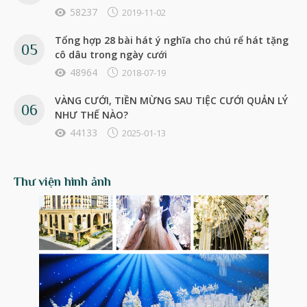
58237
2019-11-02
Tổng hợp 28 bài hát ý nghĩa cho chú rể hát tặng
cô dâu trong ngày cưới
48964
2018-07-19
VÀNG CƯỚI, TIỀN MỪNG SAU TIỆC CƯỚI QUẢN LÝ
NHƯ THẾ NÀO?
44133
2025-01-13
Thư viện hình ảnh