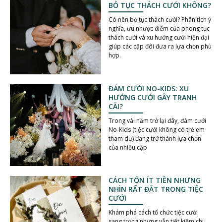
BỎ TỤC THÁCH CƯỚI KHÔNG?
Có nên bỏ tục thách cưới? Phân tích ý
nghĩa, ưu nhược điểm của phong tục
thách cưới và xu hướng cưới hiện đại
giúp các cặp đôi đưa ra lựa chọn phù
hợp.
ĐÁM CƯỚI NO-KIDS: XU
HƯỚNG CƯỚI GÂY TRANH
CÃI?
Trong vài năm trở lại đây, đám cưới
No-Kids (tiệc cưới không có trẻ em
tham dự) đang trở thành lựa chọn
của nhiều cặp
CÁCH TỐN ÍT TIỀN NHƯNG
NHÌN RẤT ĐẮT TRONG TIỆC
CƯỚI
Khám phá cách tổ chức tiệc cưới
sang trọng nhưng vẫn tiết kiệm chi