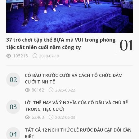
37 trò chơi tập thể BỰA mà VUI trong phòng
tiệc tất niên cuối năm công ty
105215
2018-07-19
CÓ BẦU TRƯỚC CƯỚI VÀ CÁCH TỔ CHỨC ĐÁM
CƯỚI TINH TẾ
80162
2025-08-22
LỜI THỀ HAY VÀ Ý NGHĨA CỦA CÔ DÂU VÀ CHÚ RỂ
TRONG TIỆC CƯỚI
62463
2022-06-03
TẤT CẢ 12 NGHI THỨC LỄ RƯỚC DÂU CẶP ĐÔI CẦN
BIẾT