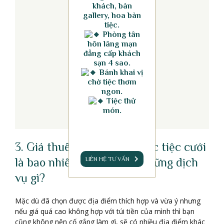
khách, bàn
gallery, hoa bàn
tiệc.
Phòng tân
hôn lãng mạn
đẳng cấp khách
sạn 4 sao.
Bánh khai vị
chờ tiệc thơm
ngon.
Tiệc thử
món.
3. Giá thuê địa điểm tổ chức tiệc cưới
LIÊN HỆ TƯ VẤN
là bao nhiêu và bao gồm những dịch
vụ gì?
Mặc dù đã chọn được địa điểm thích hợp và vừa ý nhưng
nếu giá quá cao không hợp với túi tiền của mình thì bạn
cũng không nên cố gắng làm gì, sẽ có nhiều địa điểm khác