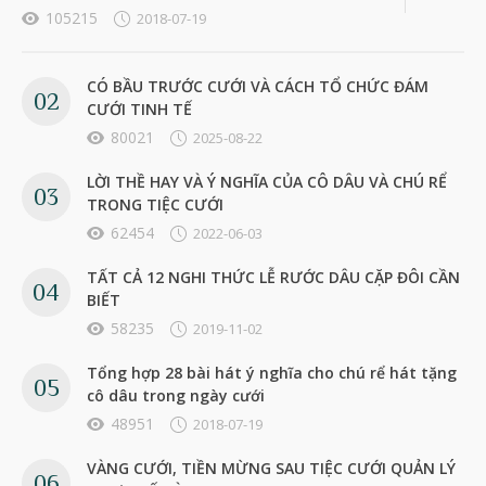
105215
2018-07-19
CÓ BẦU TRƯỚC CƯỚI VÀ CÁCH TỔ CHỨC ĐÁM
CƯỚI TINH TẾ
80021
2025-08-22
LỜI THỀ HAY VÀ Ý NGHĨA CỦA CÔ DÂU VÀ CHÚ RỂ
TRONG TIỆC CƯỚI
62454
2022-06-03
TẤT CẢ 12 NGHI THỨC LỄ RƯỚC DÂU CẶP ĐÔI CẦN
BIẾT
58235
2019-11-02
Tổng hợp 28 bài hát ý nghĩa cho chú rể hát tặng
cô dâu trong ngày cưới
48951
2018-07-19
VÀNG CƯỚI, TIỀN MỪNG SAU TIỆC CƯỚI QUẢN LÝ