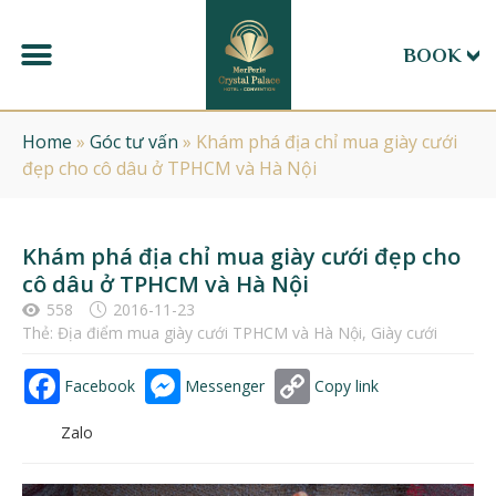
BOOK
Home
»
Góc tư vấn
»
Khám phá địa chỉ mua giày cưới
đẹp cho cô dâu ở TPHCM và Hà Nội
Khám phá địa chỉ mua giày cưới đẹp cho
cô dâu ở TPHCM và Hà Nội
558
2016-11-23
Thẻ:
Địa điểm mua giày cưới TPHCM và Hà Nội
,
Giày cưới
Facebook
Messenger
Copy link
Zalo