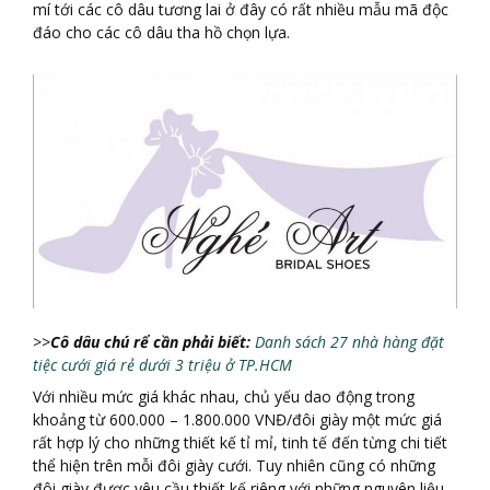
mí tới các cô dâu tương lai ở đây có rất nhiều mẫu mã độc
đáo cho các cô dâu tha hồ chọn lựa.
>>
Cô dâu chú rể
cầ
n phả
i biế
t:
Danh sách 27 nhà hàng đặt
tiệc cưới giá rẻ dưới 3 triệu ở TP.HCM
Với nhiều mức giá khác nhau, chủ yếu dao động trong
khoảng từ 600.000 – 1.800.000 VNĐ/đôi giày một mức giá
rất hợp lý cho những thiết kế tỉ mỉ, tinh tế đến từng chi tiết
thể hiện trên mỗi đôi giày cưới. Tuy nhiên cũng có những
đôi giày được yêu cầu thiết kế riêng với những nguyên liệu