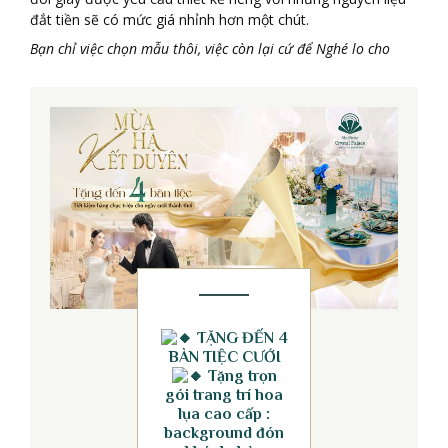
đắt tiền sẽ có mức giá nhỉnh hơn một chút.
Bạ
n chỉ
việ
c chọ
n mẫ
u th
ô
i, việ
c c
ò
n lạ
i cứ
để
Ngh
é
lo cho
TẶNG ĐẾN 4
BÀN TIỆC CƯỚI
Tặng trọn
gói trang trí hoa
lụa cao cấp :
background đón