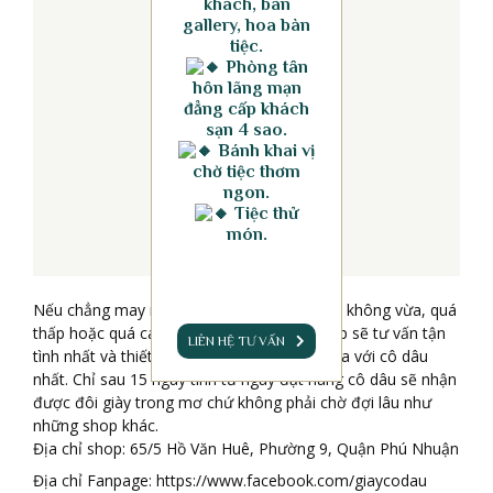
khách, bàn
gallery, hoa bàn
tiệc.
Phòng tân
hôn lãng mạn
đẳng cấp khách
sạn 4 sao.
Bánh khai vị
chờ tiệc thơm
ngon.
Tiệc thử
món.
Nếu chẳng may những đôi giày cưới có sẵn không vừa, quá
thấp hoặc quá cao với các cô dâu, chủ shop sẽ tư vấn tận
LIÊN HỆ TƯ VẤN
tình nhất và thiết kế lại đôi giày ưng ý và vừa với cô dâu
nhất. Chỉ sau 15 ngày tính từ ngày đặt hàng cô dâu sẽ nhận
được đôi giày trong mơ chứ không phải chờ đợi lâu như
những shop khác.
Địa chỉ shop: 65/5 Hồ Văn Huê, Phường 9, Quận Phú Nhuận
Địa chỉ Fanpage: https://www.facebook.com/giaycodau