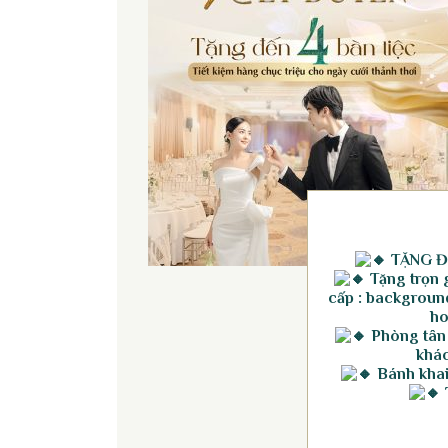
TẶNG Đ
Tặng trọn g
cấp : background
ho
Phòng tân
khác
Bánh khai 