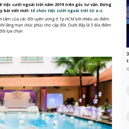
về tiệc cưới ngoài trời năm 2019 trên góc tư vấn. Đừng
y bài viết mới:
tổ chức tiệc cưới ngoài trời từ a-z
.
uan tâm của các đôi uyên ương ở Tp.HCM bởi nhiều ưu điểm
khí lãng mạn chúc phúc cho cặp đôi. Dưới đây là 5 địa điểm
đôi lựa chọn.
3
t
c