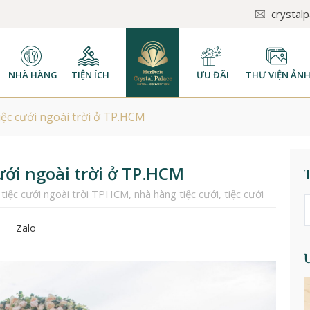
crystal
NHÀ HÀNG
TIỆN ÍCH
ƯU ĐÃI
THƯ VIỆN ẢN
iệc cưới ngoài trời ở TP.HCM
ưới ngoài trời ở TP.HCM
 tiệc cưới ngoài trời TPHCM
,
nhà hàng tiệc cưới
,
tiệc cưới
Zalo