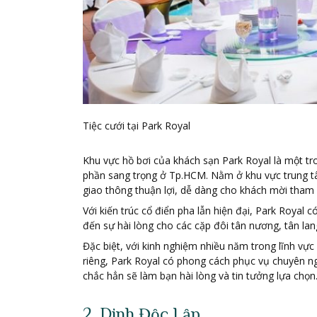
Tiệc cưới tại Park Royal
Khu vực hồ bơi của khách sạn Park Royal là một tr
phần sang trọng ở Tp.HCM. Nằm ở khu vực trung t
giao thông thuận lợi, dễ dàng cho khách mời tham 
Với kiến trúc cổ điển pha lẫn hiện đại, Park Royal 
đến sự hài lòng cho các cặp đôi tân nương, tân la
Đặc biệt, với kinh nghiệm nhiều năm trong lĩnh vực 
riêng, Park Royal có phong cách phục vụ chuyên ng
chắc hẳn sẽ làm bạn hài lòng và tin tưởng lựa chọn
2. Dinh Độc Lập