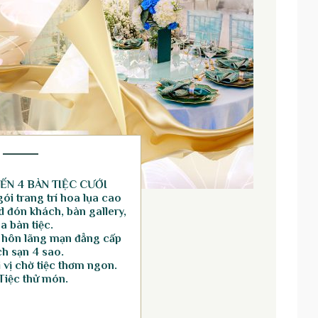
ẾN 4 BÀN TIỆC CƯỚI
ói trang trí hoa lụa cao
 đón khách, bàn gallery,
a bàn tiệc.
 hôn lãng mạn đẳng cấp
h sạn 4 sao.
vị chờ tiệc thơm ngon.
Tiệc thử món.