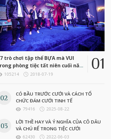
7 trò chơi tập thể BỰA mà VUI
rong phòng tiệc tất niên cuối năm
ông ty
105214
2018-07-19
CÓ BẦU TRƯỚC CƯỚI VÀ CÁCH TỔ
CHỨC ĐÁM CƯỚI TINH TẾ
79416
2025-08-22
LỜI THỀ HAY VÀ Ý NGHĨA CỦA CÔ DÂU
VÀ CHÚ RỂ TRONG TIỆC CƯỚI
62430
2022-06-03