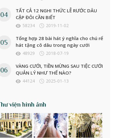
TẤT CẢ 12 NGHI THỨC LỄ RƯỚC DÂU
CẶP ĐÔI CẦN BIẾT
58234
2019-11-02
Tổng hợp 28 bài hát ý nghĩa cho chú rể
hát tặng cô dâu trong ngày cưới
48929
2018-07-19
VÀNG CƯỚI, TIỀN MỪNG SAU TIỆC CƯỚI
QUẢN LÝ NHƯ THẾ NÀO?
44124
2025-01-13
Thư viện hình ảnh