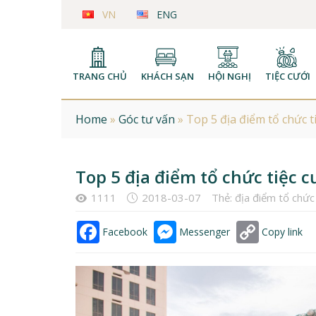
VN
ENG
TRANG CHỦ
KHÁCH SẠN
HỘI NGHỊ
TIỆC CƯỚI
Home
»
Góc tư vấn
»
Top 5 địa điểm tổ chức t
Top 5 địa điểm tổ chức tiệc c
1111
2018-03-07
Thẻ:
địa điểm tổ chức
Facebook
Messenger
Copy link