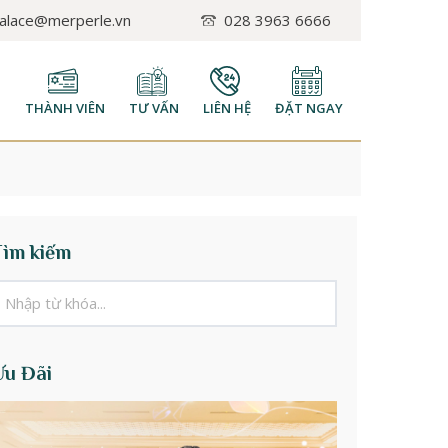
palace@merperle.vn
028 3963 6666
H
THÀNH VIÊN
TƯ VẤN
LIÊN HỆ
ĐẶT NGAY
Tìm kiếm
Ưu Đãi