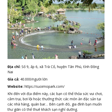
Đ
ị
a ch
ỉ
:
Số 9, ấp 6, xã Trà Cổ, huyện Tân Phú, tỉnh Đồng
Nai
Gía c
ả
:
40.000/người lớn
Website:
https://suoimopark.com/
Khi đến với địa điểm này, các bạn có thể thỏa sức vui chơi,
cắm trại, bơi lội hoặc thưởng thức các món ăn đặc sản tại
các nhà hàng, quán bar… Bên cạnh đó, gia đình bạn muốn
thư giãn có thể thuê khách sạn nghỉ dưỡng.