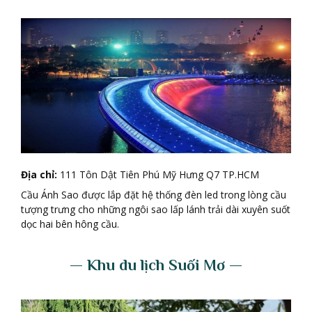
Đ
ị
a ch
ỉ
:
111 Tôn Dật Tiên Phú Mỹ Hưng Q7 TP.HCM
Cầu Ánh Sao được lắp đặt hệ thống đèn led trong lòng cầu
tượng trưng cho những ngôi sao lấp lánh trải dài xuyên suốt
dọc hai bên hông cầu.
— Khu du l
ị
ch Su
ố
i M
ơ
—