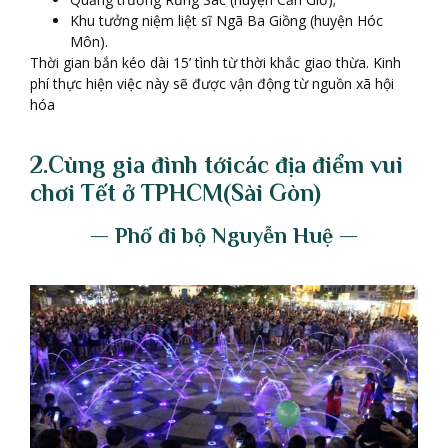
Khu tưởng niệm liệt sĩ Ngã Ba Giồng (huyện Hóc
Môn).
Thời gian bắn kéo dài 15’ tình từ thời khắc giao thừa. Kinh
phí thực hiện việc này sẽ được vận động từ nguồn xã hội
hóa
2.Cùng gia đình t
ớ
i
c
á
c
đ
ị
a
đ
i
ể
m vui
ch
ơ
i T
ế
t
ở
TPHCM
(S
à
i G
ò
n)
— Ph
ố
đ
i b
ộ
Nguy
ễ
n Hu
ệ
—