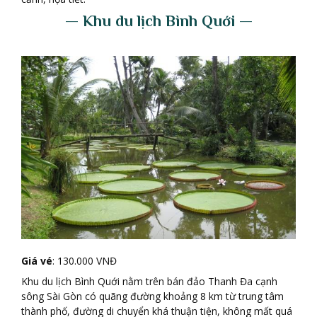
— Khu du l
ị
ch B
ì
nh Qu
ớ
i —
Giá vé
: 130.000 VNĐ
Khu du lịch Bình Quới nằm trên bán đảo Thanh Đa cạnh
sông Sài Gòn có quãng đường khoảng 8 km từ trung tâm
thành phố, đường di chuyển khá thuận tiện, không mất quá