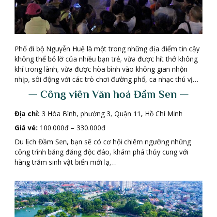
Phố đi bộ Nguyễn Huệ là một trong những địa điểm tin cậy
không thể bỏ lỡ của nhiều bạn trẻ, vừa được hít thở không
khí trong lành, vừa được hòa bình vào không gian nhộn
nhịp, sôi động với các trò chơi đường phố, ca nhạc thú vị…
— Công viên Văn hoá Đ
ầ
m Sen —
Đ
ị
a ch
ỉ
:
3 Hòa Bình, phường 3, Quận 11, Hồ Chí Minh
Giá vé:
100.000đ – 330.000đ
Du lịch Đầm Sen, bạn sẽ có cơ hội chiêm ngưỡng những
công trình băng đăng độc đáo, khám phá thủy cung với
hàng trăm sinh vật biển mới lạ,…