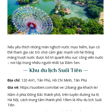
Nếu yêu thích những màn nghịch nước mạo hiểm, bạn có
thể tham gia các trò chơi cảm giác mạnh với hệ thống
máng trượt nước được bố trí quanh khu vực công viên nước
– nơi tập trung nhiều người nhất tại Đầm Sen.
— Khu du l
ị
ch Su
ố
i Ti
ê
n —
Đ
ị
a ch
ỉ
:
120 AH1, Tân Phú, Hồ Chí Minh, Tân Phú
Gía vé:
https://suoitien.com/dat-ve-2/bang-gia-khach-le/
Nằm ở phía Đông Bắc thành phố, trên tuyến đường Xa lộ
Hà Nội, cách trung tâm thành phố 19km là Khu du lịch Suối
Tiên.