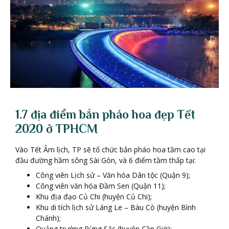
1.7 đ
ị
a đi
ể
m b
ắ
n pháo hoa đ
ẹ
p T
ế
t
2020
ở
TPHCM
Vào Tết Âm lịch, TP sẽ tổ chức bắn pháo hoa tầm cao tại
đầu đường hầm sông Sài Gòn, và 6 điểm tầm thấp tại:
Công viên Lịch sử – Văn hóa Dân tộc (Quận 9);
Công viên văn hóa Đầm Sen (Quận 11);
Khu địa đạo Củ Chi (huyện Củ Chi);
Khu di tích lịch sử Láng Le – Bàu Cò (huyện Bình
Chánh);
Quảng trường Rừng Sác (huyện Cần Giờ);