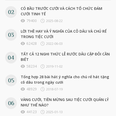
CÓ BẦU TRƯỚC CƯỚI VÀ CÁCH TỔ CHỨC ĐÁM
CƯỚI TINH TẾ
79400
2025-08-22
LỜI THỀ HAY VÀ Ý NGHĨA CỦA CÔ DÂU VÀ CHÚ RỂ
TRONG TIỆC CƯỚI
62428
2022-06-03
TẤT CẢ 12 NGHI THỨC LỄ RƯỚC DÂU CẶP ĐÔI CẦN
BIẾT
58234
2019-11-02
Tổng hợp 28 bài hát ý nghĩa cho chú rể hát tặng
cô dâu trong ngày cưới
48929
2018-07-19
VÀNG CƯỚI, TIỀN MỪNG SAU TIỆC CƯỚI QUẢN LÝ
NHƯ THẾ NÀO?
44123
2025-01-13