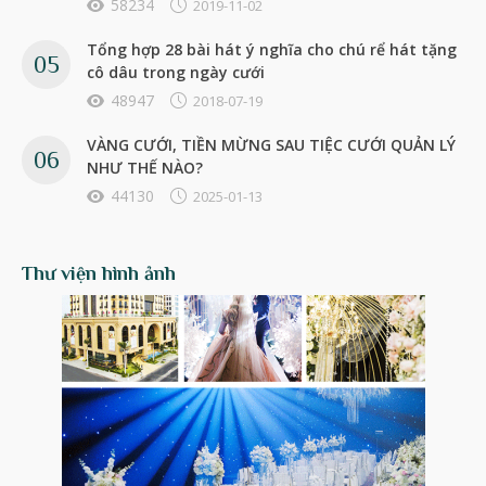
58234
2019-11-02
Tổng hợp 28 bài hát ý nghĩa cho chú rể hát tặng
cô dâu trong ngày cưới
48947
2018-07-19
VÀNG CƯỚI, TIỀN MỪNG SAU TIỆC CƯỚI QUẢN LÝ
NHƯ THẾ NÀO?
44130
2025-01-13
Thư viện hình ảnh