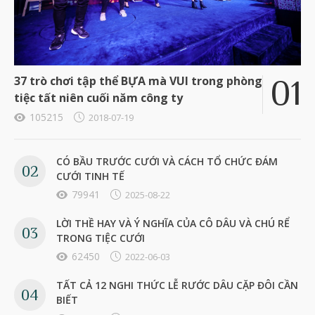
37 trò chơi tập thể BỰA mà VUI trong phòng
tiệc tất niên cuối năm công ty
105215
2018-07-19
CÓ BẦU TRƯỚC CƯỚI VÀ CÁCH TỔ CHỨC ĐÁM
CƯỚI TINH TẾ
79941
2025-08-22
LỜI THỀ HAY VÀ Ý NGHĨA CỦA CÔ DÂU VÀ CHÚ RỂ
TRONG TIỆC CƯỚI
62450
2022-06-03
TẤT CẢ 12 NGHI THỨC LỄ RƯỚC DÂU CẶP ĐÔI CẦN
BIẾT