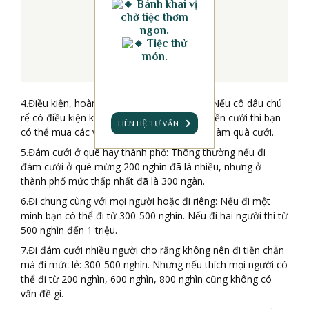
Bánh khai vị
chờ tiệc thơm
ngon.
Tiệc thử
món.
4.Điều kiện, hoàn cảnh của cô dâu, chú rể: Nếu cô dâu chú
rể có điều kiện khá giả thì thay vì đi mừng tiền cưới thì bạn
LIÊN HỆ TƯ VẤN
có thể mua các vật dụng trong gia đình để làm quà cưới.
5.Đám cưới ở quê hay thành phố: Thông thường nếu đi
đám cưới ở quê mừng 200 nghìn đã là nhiều, nhưng ở
thành phố mức thấp nhất đã là 300 ngàn.
6.Đi chung cùng với mọi người hoặc đi riêng: Nếu đi một
mình bạn có thể đi từ 300-500 nghìn. Nếu đi hai người thì từ
500 nghìn đến 1 triệu.
7.Đi đám cưới nhiều người cho rằng không nên đi tiền chẵn
mà đi mức lẻ: 300-500 nghìn. Nhưng nếu thích mọi người có
thể đi từ 200 nghìn, 600 nghìn, 800 nghìn cũng không có
vấn đề gì.