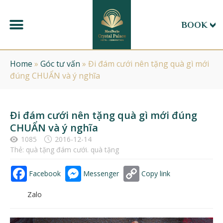
BOOK
Home
»
Góc tư vấn
»
Đi đám cưới nên tặng quà gì mới
đúng CHUẨN và ý nghĩa
Đi đám cưới nên tặng quà gì mới đúng
CHUẨN và ý nghĩa
1085
2016-12-14
Thẻ:
quà tặng đám cưới. quà tặng
Facebook
Messenger
Copy link
Zalo