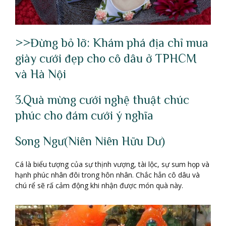
>>Đừng bỏ lỡ: Khám phá địa chỉ mua
giày cưới đẹp cho cô dâu ở TPHCM
và Hà Nội
3.Quà mừng cưới nghệ thuật chúc
phúc cho đám cưới ý nghĩa
Song Ngư(Niên Niên Hữu Dư)
Cá là biểu tượng của sự thịnh vượng, tài lộc, sự sum họp và
hạnh phúc nhân đôi trong hôn nhân. Chắc hẳn cô dâu và
chú rể sẽ rấ cảm động khi nhận được món quà này.