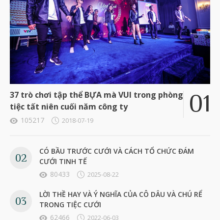
37 trò chơi tập thể BỰA mà VUI trong phòng
tiệc tất niên cuối năm công ty
105217
2018-07-19
CÓ BẦU TRƯỚC CƯỚI VÀ CÁCH TỔ CHỨC ĐÁM
CƯỚI TINH TẾ
80433
2025-08-22
LỜI THỀ HAY VÀ Ý NGHĨA CỦA CÔ DÂU VÀ CHÚ RỂ
TRONG TIỆC CƯỚI
62466
2022-06-03