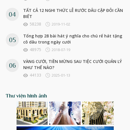
TẤT CẢ 12 NGHI THỨC LỄ RƯỚC DÂU CẶP ĐÔI CẦN
BIẾT
58238
2019-11-02
Tổng hợp 28 bài hát ý nghĩa cho chú rể hát tặng
cô dâu trong ngày cưới
48975
2018-07-19
VÀNG CƯỚI, TIỀN MỪNG SAU TIỆC CƯỚI QUẢN LÝ
NHƯ THẾ NÀO?
44133
2025-01-13
Thư viện hình ảnh