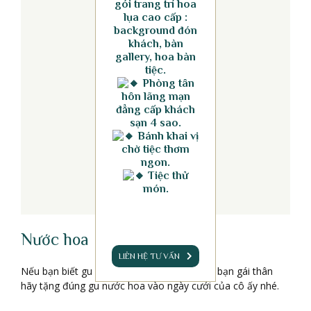
gói trang trí hoa
lụa cao cấp :
background đón
khách, bàn
gallery, hoa bàn
tiệc.
Phòng tân
hôn lãng mạn
đẳng cấp khách
sạn 4 sao.
Bánh khai vị
chờ tiệc thơm
ngon.
Tiệc thử
món.
Nước hoa
LIÊN HỆ TƯ VẤN
Nếu bạn biết gu nước hoa yêu thích của cô bạn gái thân
hãy tặng đúng gu nước hoa vào ngày cưới của cô ấy nhé.