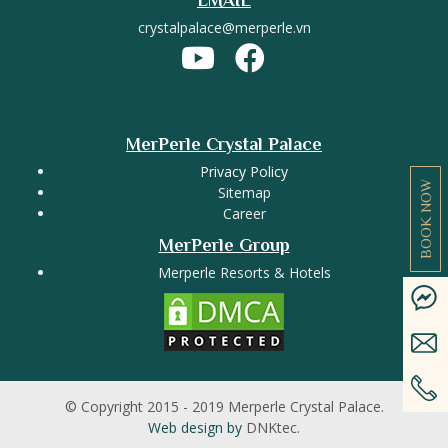
EMAIL
crystalpalace@merperle.vn
MerPerle Crystal Palace
Privacy Policy
BOOK NOW
Sitemap
Career
MerPerle Group
Merperle Resorts & Hotels
© Copyright 2015 - 2019 Merperle Crystal Palace.
Web design by
DNKtec.