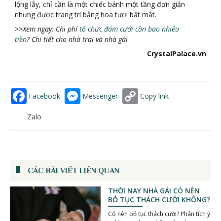
lộng lẫy, chỉ cần là một chiếc bánh một tầng đơn giản
nhưng được trang trí bằng hoa tươi bắt mắt.
>>Xem ngay: Chi phí
tổ chức đám cưới cần bao nhiêu
tiền
? Chi tiế
t cho nh
à
trai v
à
nh
à
g
á
i
CrystalPalace.vn
Facebook
Messenger
Copy link
Zalo
CÁC BÀI VIẾT LIÊN QUAN
THỜI NAY NHÀ GÁI CÓ NÊN
BỎ TỤC THÁCH CƯỚI KHÔNG?
Có nên bỏ tục thách cưới? Phân tích ý