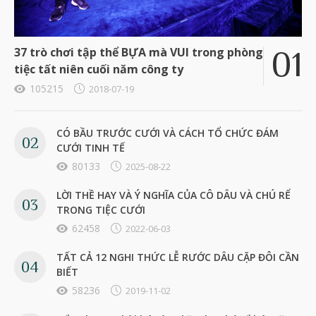
37 trò chơi tập thể BỰA mà VUI trong phòng
tiệc tất niên cuối năm công ty
105215
2018-07-19
CÓ BẦU TRƯỚC CƯỚI VÀ CÁCH TỔ CHỨC ĐÁM
CƯỚI TINH TẾ
80133
2025-08-22
LỜI THỀ HAY VÀ Ý NGHĨA CỦA CÔ DÂU VÀ CHÚ RỂ
TRONG TIỆC CƯỚI
62458
2022-06-03
TẤT CẢ 12 NGHI THỨC LỄ RƯỚC DÂU CẶP ĐÔI CẦN
BIẾT
58236
2019-11-02