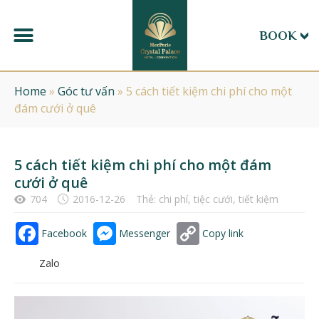
BOOK
Home
»
Góc tư vấn
»
5 cách tiết kiệm chi phí cho một
đám cưới ở quê
5 cách tiết kiệm chi phí cho một đám
cưới ở quê
704
2016-12-26
Thẻ:
chi phí
,
tiệc cưới
,
tiết kiệm
Facebook
Messenger
Copy link
Zalo