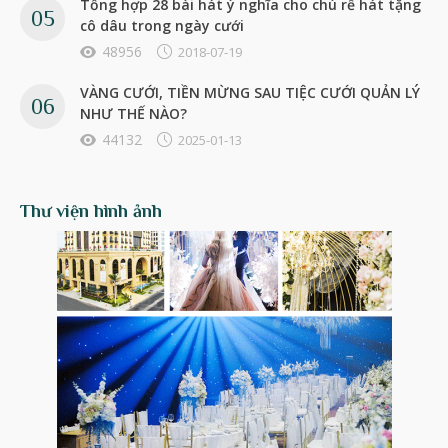
Tổng hợp 28 bài hát ý nghĩa cho chú rể hát tặng
cô dâu trong ngày cưới
48956
2018-07-19
VÀNG CƯỚI, TIỀN MỪNG SAU TIỆC CƯỚI QUẢN LÝ
NHƯ THẾ NÀO?
44132
2025-01-13
Thư viện hình ảnh