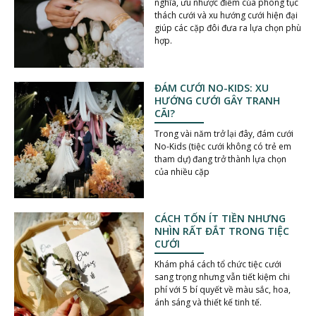
nghĩa, ưu nhược điểm của phong tục
thách cưới và xu hướng cưới hiện đại
giúp các cặp đôi đưa ra lựa chọn phù
hợp.
ĐÁM CƯỚI NO-KIDS: XU
HƯỚNG CƯỚI GÂY TRANH
CÃI?
Trong vài năm trở lại đây, đám cưới
No-Kids (tiệc cưới không có trẻ em
tham dự) đang trở thành lựa chọn
của nhiều cặp
CÁCH TỐN ÍT TIỀN NHƯNG
NHÌN RẤT ĐẮT TRONG TIỆC
CƯỚI
Khám phá cách tổ chức tiệc cưới
sang trọng nhưng vẫn tiết kiệm chi
phí với 5 bí quyết về màu sắc, hoa,
ánh sáng và thiết kế tinh tế.