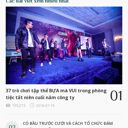
Các bài viết xem nhiều nhất
37 trò chơi tập thể BỰA mà VUI trong phòng
tiệc tất niên cuối năm công ty
105215
2018-07-19
CÓ BẦU TRƯỚC CƯỚI VÀ CÁCH TỔ CHỨC ĐÁM