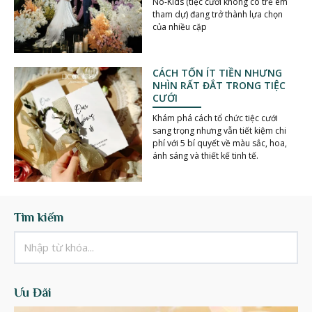
No-Kids (tiệc cưới không có trẻ em
tham dự) đang trở thành lựa chọn
của nhiều cặp
CÁCH TỐN ÍT TIỀN NHƯNG
NHÌN RẤT ĐẮT TRONG TIỆC
CƯỚI
Khám phá cách tổ chức tiệc cưới
sang trọng nhưng vẫn tiết kiệm chi
phí với 5 bí quyết về màu sắc, hoa,
ánh sáng và thiết kế tinh tế.
Tìm kiếm
Ưu Đãi