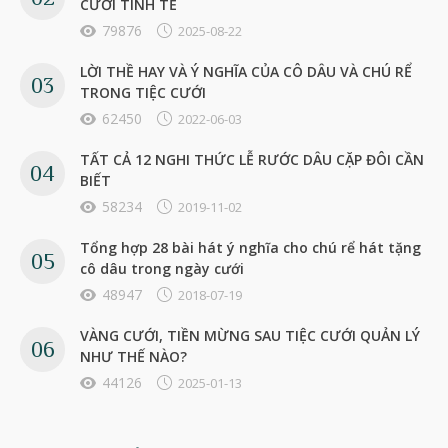
CƯỚI TINH TẾ
79876
2025-08-22
LỜI THỀ HAY VÀ Ý NGHĨA CỦA CÔ DÂU VÀ CHÚ RỂ
TRONG TIỆC CƯỚI
62450
2022-06-03
TẤT CẢ 12 NGHI THỨC LỄ RƯỚC DÂU CẶP ĐÔI CẦN
BIẾT
58234
2019-11-02
Tổng hợp 28 bài hát ý nghĩa cho chú rể hát tặng
cô dâu trong ngày cưới
48947
2018-07-19
VÀNG CƯỚI, TIỀN MỪNG SAU TIỆC CƯỚI QUẢN LÝ
NHƯ THẾ NÀO?
44126
2025-01-13