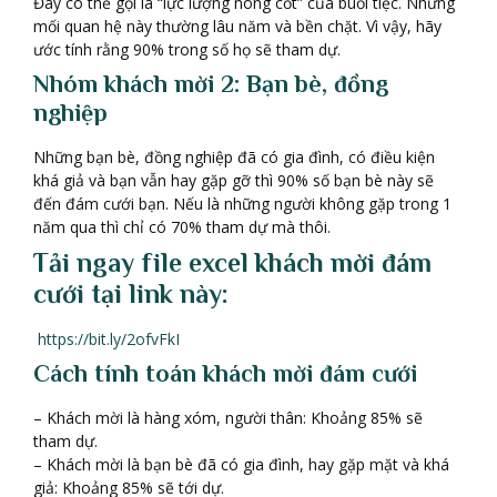
Đây có thể gọi là “lực lượng nòng cốt” của buổi tiệc. Những
mối quan hệ này thường lâu năm và bền chặt. Vì vậy, hãy
ước tính rằng 90% trong số họ sẽ tham dự.
Nhóm khách mời 2: Bạn bè, đồng
nghiệp
Những bạn bè, đồng nghiệp đã có gia đình, có điều kiện
khá giả và bạn vẫn hay gặp gỡ thì 90% số bạn bè này sẽ
đến đám cưới bạn. Nếu là những người không gặp trong 1
năm qua thì chỉ có 70% tham dự mà thôi.
Tải ngay file excel khách mời đám
cưới tại link này:
https://bit.ly/2ofvFkI
Cách tính toán khách mời đám cưới
– Khách mời là hàng xóm, người thân: Khoảng 85% sẽ
tham dự.
– Khách mời là bạn bè đã có gia đình, hay gặp mặt và khá
giả: Khoảng 85% sẽ tới dự.