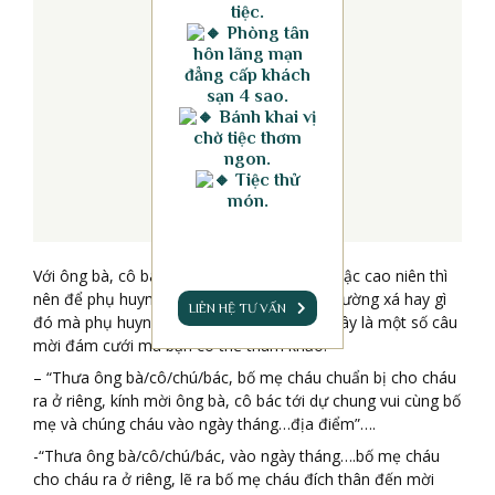
tiệc.
Phòng tân
hôn lãng mạn
đẳng cấp khách
sạn 4 sao.
Bánh khai vị
chờ tiệc thơm
ngon.
Tiệc thử
món.
Với ông bà, cô bác: thông thường, với các bậc cao niên thì
nên để phụ huynh mời, tuy nhiên, vì lý do đường xá hay gì
LIÊN HỆ TƯ VẤN
đó mà phụ huynh không mời được. Dưới đây là một số câu
mời đám cưới mà bạn có thể tham khảo:
– “Thưa ông bà/cô/chú/bác, bố mẹ cháu chuẩn bị cho cháu
ra ở riêng, kính mời ông bà, cô bác tới dự chung vui cùng bố
mẹ và chúng cháu vào ngày tháng…địa điểm”….
-“Thưa ông bà/cô/chú/bác, vào ngày tháng….bố mẹ cháu
cho cháu ra ở riêng, lẽ ra bố mẹ cháu đích thân đến mời