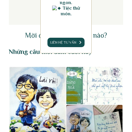
ngon.
Tiệc thử
món.
Mời đám cưới như thế nào?
LIÊN HỆ TƯ VẤN
Những câu mời đám cưới hay