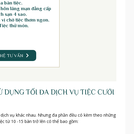
a bàn tiệc.
 hôn lãng mạn đẳng cấp
h sạn 4 sao.
vị chờ tiệc thơm ngon.
Tiệc thử món.
 HỆ TƯ VẤN
DỤNG TỐI ĐA DỊCH VỤ TIỆC CƯỚI
gói dịch vụ khác nhau. Nhưng đa phần đều có kèm theo những
iệc từ 10 -15 bàn trở lên có thể bao gồm: