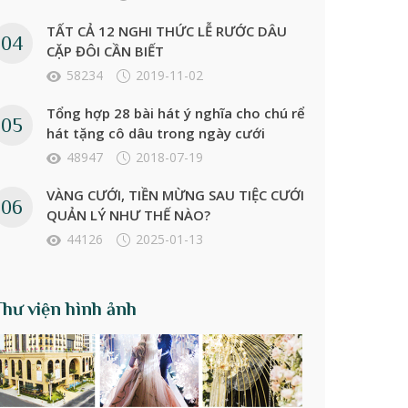
TẤT CẢ 12 NGHI THỨC LỄ RƯỚC DÂU
CẶP ĐÔI CẦN BIẾT
58234
2019-11-02
Tổng hợp 28 bài hát ý nghĩa cho chú rể
hát tặng cô dâu trong ngày cưới
48947
2018-07-19
VÀNG CƯỚI, TIỀN MỪNG SAU TIỆC CƯỚI
QUẢN LÝ NHƯ THẾ NÀO?
44126
2025-01-13
Thư viện hình ảnh