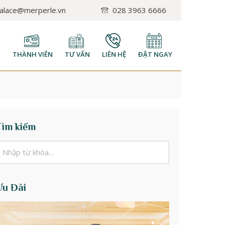
palace@merperle.vn
028 3963 6666
H
THÀNH VIÊN
TƯ VẤN
LIÊN HỆ
ĐẶT NGAY
Tìm kiếm
Ưu Đãi