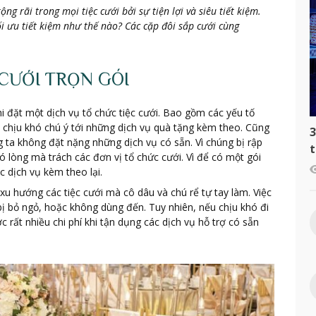
ng rãi trong mọi tiệc cưới bởi sự tiện lợi và siêu tiết kiệm.
tối ưu tiết kiệm như thế nào? Các cặp đôi sắp cưới cùng
 CƯỚI TRỌN GÓI
i đặt một dịch vụ tổ chức tiệc cưới. Bao gồm các yếu tố
ào chịu khó chú ý tới những dịch vụ quà tặng kèm theo. Cũng
3
g ta không đặt nặng những dịch vụ có sẵn. Vì chúng bị rập
t
 lòng mà trách các đơn vị tổ chức cưới. Vì để có một gói
c
c dịch vụ kèm theo lại.
xu hướng các tiệc cưới mà cô dâu và chú rể tự tay làm. Việc
bị bỏ ngỏ, hoặc không dùng đến. Tuy nhiên, nếu chịu khó đi
c rất nhiều chi phí khi tận dụng các dịch vụ hỗ trợ có sẵn