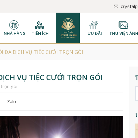
crystal
NHÀ HÀNG
TIỆN ÍCH
ƯU ĐÃI
THƯ VIỆN ẢN
I ĐA DỊCH VỤ TIỆC CƯỚI TRỌN GÓI
DỊCH VỤ TIỆC CƯỚI TRỌN GÓI
 trọn gói
Zalo