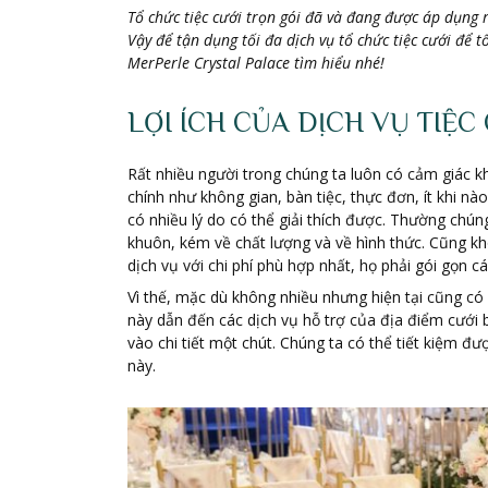
Tổ chức tiệc cưới trọn gói đã và đang được áp dụng rộ
Vậy để tận dụng tối đa dịch vụ tổ chức tiệc cưới để 
MerPerle Crystal Palace tìm hiểu nhé!
LỢI ÍCH CỦA DỊCH VỤ TIỆC
Rất nhiều người trong chúng ta luôn có cảm giác kh
chính như không gian, bàn tiệc, thực đơn, ít khi n
có nhiều lý do có thể giải thích được. Thường chún
khuôn, kém về chất lượng và về hình thức. Cũng khó
dịch vụ với chi phí phù hợp nhất, họ phải gói gọn cá
Vì thế, mặc dù không nhiều nhưng hiện tại cũng có 
này dẫn đến các dịch vụ hỗ trợ của địa điểm cưới 
vào chi tiết một chút. Chúng ta có thể tiết kiệm đượ
này.