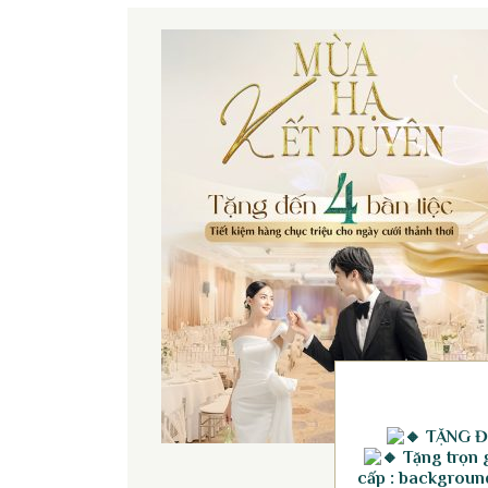
TẶNG Đ
Tặng trọn g
cấp : background