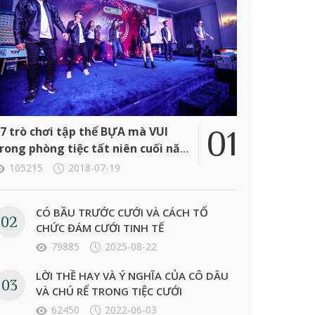
7 trò chơi tập thể BỰA mà VUI
rong phòng tiệc tất niên cuối năm
ông ty
105215
2018-07-19
CÓ BẦU TRƯỚC CƯỚI VÀ CÁCH TỔ
CHỨC ĐÁM CƯỚI TINH TẾ
79885
2025-08-22
LỜI THỀ HAY VÀ Ý NGHĨA CỦA CÔ DÂU
VÀ CHÚ RỂ TRONG TIỆC CƯỚI
62450
2022-06-03