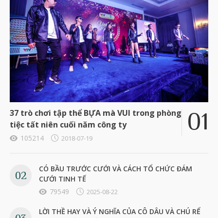
37 trò chơi tập thể BỰA mà VUI trong phòng
tiệc tất niên cuối năm công ty
105214
2018-07-19
CÓ BẦU TRƯỚC CƯỚI VÀ CÁCH TỔ CHỨC ĐÁM
CƯỚI TINH TẾ
79549
2025-08-22
LỜI THỀ HAY VÀ Ý NGHĨA CỦA CÔ DÂU VÀ CHÚ RỂ