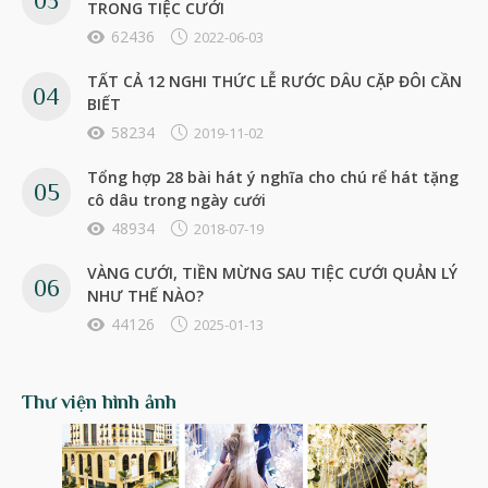
TRONG TIỆC CƯỚI
62436
2022-06-03
TẤT CẢ 12 NGHI THỨC LỄ RƯỚC DÂU CẶP ĐÔI CẦN
BIẾT
58234
2019-11-02
Tổng hợp 28 bài hát ý nghĩa cho chú rể hát tặng
cô dâu trong ngày cưới
48934
2018-07-19
VÀNG CƯỚI, TIỀN MỪNG SAU TIỆC CƯỚI QUẢN LÝ
NHƯ THẾ NÀO?
44126
2025-01-13
Thư viện hình ảnh