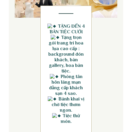
TẶNG ĐẾN 4
BÀN TIỆC CƯỚI
Tặng trọn
gói trang trí hoa
lụa cao cấp :
background đón
khách, bàn
gallery, hoa bàn
tiệc.
Phòng tân
hôn lãng mạn
đẳng cấp khách
sạn 4 sao.
Bánh khai vị
chờ tiệc thơm
ngon.
Tiệc thử
món.