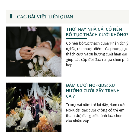
CÁC BÀI VIẾT LIÊN QUAN
THỜI NAY NHÀ GÁI CÓ NÊN
BỎ TỤC THÁCH CƯỚI KHÔNG?
Có nên bỏ tục thách cưới? Phân tích ý
nghĩa, ưu nhược điểm của phong tục
thách cưới và xu hướng cưới hiện đại
giúp các cặp đôi đưa ra lựa chọn phù
hợp.
ĐÁM CƯỚI NO-KIDS: XU
HƯỚNG CƯỚI GÂY TRANH
CÃI?
Trong vài năm trở lại đây, đám cưới
No-Kids (tiệc cưới không có trẻ em
tham dự) đang trở thành lựa chọn
của nhiều cặp