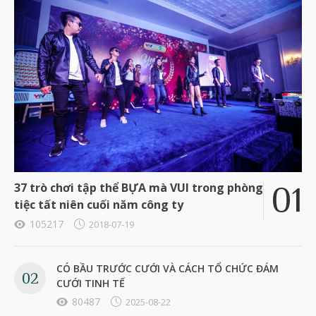
37 trò chơi tập thể BỰA mà VUI trong phòng
tiệc tất niên cuối năm công ty
105217
2018-07-19
CÓ BẦU TRƯỚC CƯỚI VÀ CÁCH TỔ CHỨC ĐÁM
CƯỚI TINH TẾ
80487
2025-08-22