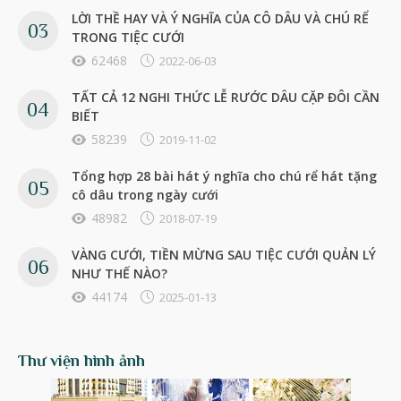
LỜI THỀ HAY VÀ Ý NGHĨA CỦA CÔ DÂU VÀ CHÚ RỂ
TRONG TIỆC CƯỚI
62468
2022-06-03
TẤT CẢ 12 NGHI THỨC LỄ RƯỚC DÂU CẶP ĐÔI CẦN
BIẾT
58239
2019-11-02
Tổng hợp 28 bài hát ý nghĩa cho chú rể hát tặng
cô dâu trong ngày cưới
48982
2018-07-19
VÀNG CƯỚI, TIỀN MỪNG SAU TIỆC CƯỚI QUẢN LÝ
NHƯ THẾ NÀO?
44174
2025-01-13
Thư viện hình ảnh