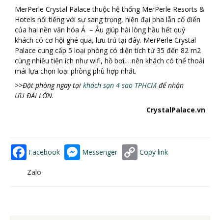
MerPerle Crystal Palace thuộc hệ thống MerPerle Resorts &
Hotels nổi tiếng với sự sang trọng, hiện đại pha lẫn cổ điển
của hai nền văn hóa Á – Âu giúp hài lòng hầu hết quý
khách có cơ hội ghé qua, lưu trú tại đây. MerPerle Crystal
Palace cung cấp 5 loại phòng có diện tích từ 35 đến 82 m2
cùng nhiều tiện ích như wifi, hồ bơi,…nên khách có thể thoải
mái lựa chọn loại phòng phù hợp nhất.
>>Đặ
t ph
ò
ng ngay tạ
i
khách sạn 4 sao TPHCM
để
nhậ
n
Ư
U
ĐÃ
I LỚ
N.
CrystalPalace.vn
Facebook
Messenger
Copy link
Zalo