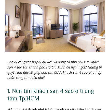
Bạ
n đi công tác hay đi du lị
ch và đang có nhu cầ
u tìm khách
sạ
n 4 sao tạ
i thành phố
Hồ
Chí Minh để
nghỉ
ngơ
i? Nhữ
ng bí
quyế
t sau đây sẽ
giúp bạ
n tìm đượ
c khách sạ
n 4 sao phù hợ
p
nhấ
t, cùng tìm hiể
u nhé!
1. Nên tìm khách sạn 4 sao ở trung
tâm Tp.HCM
Hiện nay, tại thành phố Hồ Chí Minh có rất nhiều khách sạn