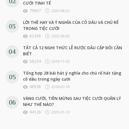
CƯỚI TINH TẾ
79607
2025-08-22
LỜI THỀ HAY VÀ Ý NGHĨA CỦA CÔ DÂU VÀ CHÚ RỂ
TRONG TIỆC CƯỚI
62438
2022-06-03
TẤT CẢ 12 NGHI THỨC LỄ RƯỚC DÂU CẶP ĐÔI CẦN
BIẾT
58234
2019-11-02
Tổng hợp 28 bài hát ý nghĩa cho chú rể hát tặng
cô dâu trong ngày cưới
48938
2018-07-19
VÀNG CƯỚI, TIỀN MỪNG SAU TIỆC CƯỚI QUẢN LÝ
NHƯ THẾ NÀO?
44126
2025-01-13