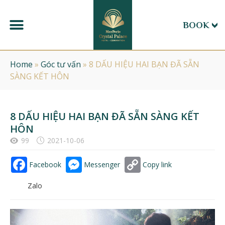
BOOK
Home
»
Góc tư vấn
»
8 DẤU HIỆU HAI BẠN ĐÃ SẴN
SÀNG KẾT HÔN
8 DẤU HIỆU HAI BẠN ĐÃ SẴN SÀNG KẾT
HÔN
99
2021-10-06
Facebook
Messenger
Copy link
Zalo