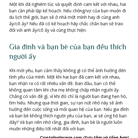
Một khi đã nghiêm túc và quyết định cam kết với nhau, hai
bạn cần phải lập kế hoạch. Nếu chồng/vợ của bạn muốn đi
du lịch thế giới, bạn sẽ ở nhà một mình hay đi cùng anh
ấy/cô ấy? Nếu đã có kế hoạch hãy chắc chắn bạn sẽ trao
đổi với anh ấy/cô ấy và cùng thực hiện.
Gia đình và bạn bè của bạn đều thích
người ấy
Khi mới yêu, bạn cảm thấy không gì có thể ảnh hưởng đến
tình yêu của mình. Một khi hai bạn đã cam kết với nhau,
bạn nhận ra có rất nhiều vấn đề. Ban đầu, bạn có thể
không quan tâm khi cha mẹ không chấp nhận người ấy.
Chẳng có vấn đề gì, vì khi đó chỉ là người bạn đang hẹn hò,
tìm hiểu. Nhưng qua thời gian, sự rạn nứt nhỏ này sẽ ảnh
hưởng đến cuộc sống và mối quan hệ của bạn. Nếu gia đình
và bạn bè không thích người yêu của bạn, ai sẽ ủng hộ bạn
đây? Và bạn nên nhớ rằng, gia đình, bạn bè là người luôn
muốn những điều tốt nhất đối với bạn.
Crystalpalacevn.com (Sưu tầm và tổng hợp)