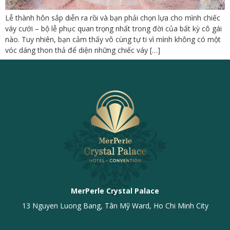
Lễ thành hôn sắp diễn ra rồi và bạn phải chọn lựa cho mình chiếc
váy cưới – bộ lễ phục quan trọng nhất trong đời của bất kỳ cô gái
nào. Tuy nhiên, bạn cảm thấy vô cùng tự ti vì mình không có một
vóc dáng thon thả để diện những chiếc váy […]
MerPerle Crystal Palace
13 Nguyen Luong Bang, Tân Mỹ Ward, Ho Chi Minh City