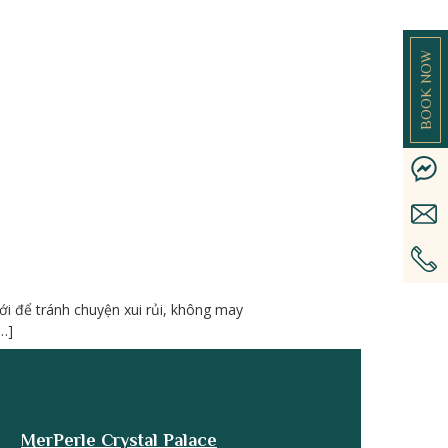
BOOK NOW
ưới để tránh chuyện xui rủi, không may
…]
MerPerle Crystal Palace