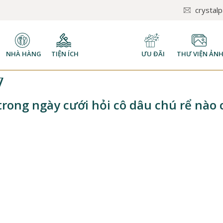
crystal
NHÀ HÀNG
TIỆN ÍCH
ƯU ĐÃI
THƯ VIỆN ẢN
7
rong ngày cưới hỏi cô dâu chú rể nào 