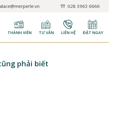
palace@merperle.vn
028 3963 6666
H
THÀNH VIÊN
TƯ VẤN
LIÊN HỆ
ĐẶT NGAY
cũng phải biết