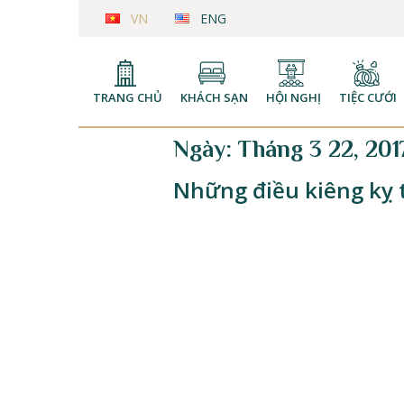
VN
ENG
TRANG CHỦ
KHÁCH SẠN
HỘI NGHỊ
TIỆC CƯỚI
Ngày:
Tháng 3 22, 201
Những điều kiêng kỵ t